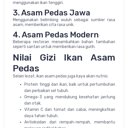
menggunakan ikan tenggiri.
3. Asam Pedas Jawa
Menggunakan belimbing wuluh sebagai sumber rasa
asam, memberikan cita rasa unik.
4. Asam Pedas Modern
Beberapa restoran menambahkan bahan tambahan
seperti santan untuk memberikan rasa gurih.
Nilai Gizi Ikan Asam
Pedas
Selain lezat, ikan asam pedas juga kaya akan nutrisi.
Protein tinggi dari ikan, baik untuk pertumbuhan
dan perbaikan sel tubuh.
Omega-3 yang mendukung kesehatan jantung
dan otak.
Vitamin C dari tomat dan cabai, meningkatkan
daya tahan tubuh.
Antioksidan dari rempah-rempah, membantu