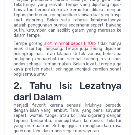
teksturnya yang renyah. Tempe yang dipotong tipis-
tipis atau berbentuk kotak kemudian dibalut dengan
tepung berbumbu, menghasilkan lapisan luar yang krispi
saat digoreng. Salah satu rahasia kenikmatannya
adalah penggunaan bumbu sederhana seperti bawang
putih, ketumbar, dan sedikit garam yang meresap ke
dalam tempe.
Tempe goreng
slot minimal deposit 10rb
tidak hanya
enak disantap langsung, tetapi juga sering dijadikan
pelengkap nasi atau lalapan. Untuk variasi, beberapa
pedagang menambahkan sambal kacang atau saus
pedas sebagai teman makan. Selain lezat, tempe juga
kaya protein nabati sehingga menjadi camilan sehat
bagi semua umur.
2. Tahu Isi: Lezatnya
dari Dalam
Menjadi favorit karena sensasi kriuknya berpadu
dengan isian yang lembut. Tahu yang berisi sayuran
seperti wortel, taoge, atau kol, lalu digoreng dengan
tepung berbumbu, menciptakan kombinasi tekstur
yang memuaskan. Setiap gigitan menghadirkan rasa
gurih dari tahu dan manis segar dari sayuran.