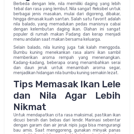
Berbeda dengan lele, nila memiliki daging yang lebih
tebal dan rasa yang lembut. Nila sangat fleksibel untuk
berbagai jenis masakan, mulai dari digoreng, dibakar,
hingga dimasak kuah santan. Salah satu favorit adalah
nila balado, yang memadukan pedas manisnya cabai
dengan kelembutan daging ikan. Olahan ini sangat
populer di rumah makan Padang dan kerap menjadi
menu andalan saat makan bersama keluarga.
Selain balado, nila kuning juga tak kalah menggoda.
Bumbu kuning menekankan rasa alami ikan sambil
memberikan aroma rempah yang menenangkan.
Kadang-kadang, beberapa orang menambahkan serai
dan daun jeruk untuk menambah aroma segar,
menjadikan hidangan nila bumbu kuning semakin lezat.
Tips Memasak Ikan Lele
dan Nila Agar Lebih
Nikmat
Untuk mendapatkan cita rasa maksimal, pastikan ikan
dicuci bersih dan bebas dari lendir. Marinasi sebentar
dengan garam dan air jeruk nipis juga bisa mengurangi
bau amis. Saat menggoreng, gunakan minyak panas