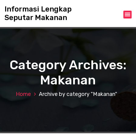
S
Informasi Lengkap
k
Seputar Makanan
i
p
t
o
c
o
n
Category Archives:
t
e
Makanan
n
t
Home
Archive by category "Makanan"