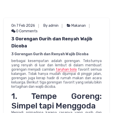
On 7 Feb 2026
By admin
Makanan
0 Comments
3 Gorengan Gurih dan Renyah Wajib
Dicoba
3 Gorengan Gurih dan Renyah Wajib Dicoba
berbagai kesempatan adalah gorengan. Teksturnya
yang renyah di luar dan lembut di dalam membuat
gorengan menjadi camilan
taruhan bola
favorit semua
kalangan. Tidak hanya mudah dijumpai di pinggir jalan,
gorengan juga kerap hadir di rumah makan dan acara
keluarga. Berikut tiga gorengan favorit yang selalu bikin
ketagihan dan wajib dicoba.
1. Tempe Goreng:
Simpel tapi Menggoda
Menjadi primadona karena rasanya yang gurih dan