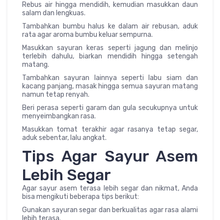
Rebus air hingga mendidih, kemudian masukkan daun
salam dan lengkuas.
Tambahkan bumbu halus ke dalam air rebusan, aduk
rata agar aroma bumbu keluar sempurna.
Masukkan sayuran keras seperti jagung dan melinjo
terlebih dahulu, biarkan mendidih hingga setengah
matang.
Tambahkan sayuran lainnya seperti labu siam dan
kacang panjang, masak hingga semua sayuran matang
namun tetap renyah.
Beri perasa seperti garam dan gula secukupnya untuk
menyeimbangkan rasa.
Masukkan tomat terakhir agar rasanya tetap segar,
aduk sebentar, lalu angkat.
Tips Agar Sayur Asem
Lebih Segar
Agar sayur asem terasa lebih segar dan nikmat, Anda
bisa mengikuti beberapa tips berikut:
Gunakan sayuran segar dan berkualitas agar rasa alami
lebih terasa.