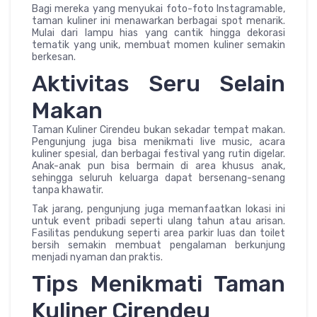
Bagi mereka yang menyukai foto-foto Instagramable,
taman kuliner ini menawarkan berbagai spot menarik.
Mulai dari lampu hias yang cantik hingga dekorasi
tematik yang unik, membuat momen kuliner semakin
berkesan.
Aktivitas Seru Selain
Makan
Taman Kuliner Cirendeu bukan sekadar tempat makan.
Pengunjung juga bisa menikmati live music, acara
kuliner spesial, dan berbagai festival yang rutin digelar.
Anak-anak pun bisa bermain di area khusus anak,
sehingga seluruh keluarga dapat bersenang-senang
tanpa khawatir.
Tak jarang, pengunjung juga memanfaatkan lokasi ini
untuk event pribadi seperti ulang tahun atau arisan.
Fasilitas pendukung seperti area parkir luas dan toilet
bersih semakin membuat pengalaman berkunjung
menjadi nyaman dan praktis.
Tips Menikmati Taman
Kuliner Cirendeu