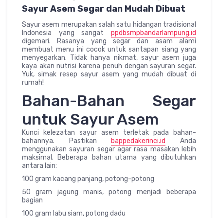
Sayur Asem Segar dan Mudah Dibuat
Sayur asem merupakan salah satu hidangan tradisional
Indonesia yang sangat
ppdbsmpbandarlampung.id
digemari. Rasanya yang segar dan asam alami
membuat menu ini cocok untuk santapan siang yang
menyegarkan. Tidak hanya nikmat, sayur asem juga
kaya akan nutrisi karena penuh dengan sayuran segar.
Yuk, simak resep sayur asem yang mudah dibuat di
rumah!
Bahan-Bahan Segar
untuk Sayur Asem
Kunci kelezatan sayur asem terletak pada bahan-
bahannya. Pastikan
bappedakerinci.id
Anda
menggunakan sayuran segar agar rasa masakan lebih
maksimal. Beberapa bahan utama yang dibutuhkan
antara lain:
100 gram kacang panjang, potong-potong
50 gram jagung manis, potong menjadi beberapa
bagian
100 gram labu siam, potong dadu