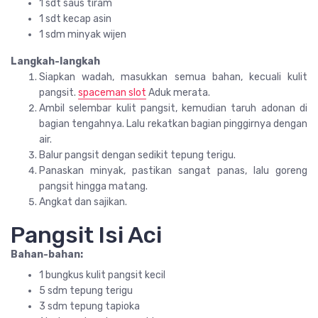
1 sdt saus tiram
1 sdt kecap asin
1 sdm minyak wijen
Langkah-langkah
Siapkan wadah, masukkan semua bahan, kecuali kulit
pangsit.
spaceman slot
Aduk merata.
Ambil selembar kulit pangsit, kemudian taruh adonan di
bagian tengahnya. Lalu rekatkan bagian pinggirnya dengan
air.
Balur pangsit dengan sedikit tepung terigu.
Panaskan minyak, pastikan sangat panas, lalu goreng
pangsit hingga matang.
Angkat dan sajikan.
Pangsit Isi Aci
Bahan-bahan:
1 bungkus kulit pangsit kecil
5 sdm tepung terigu
3 sdm tepung tapioka