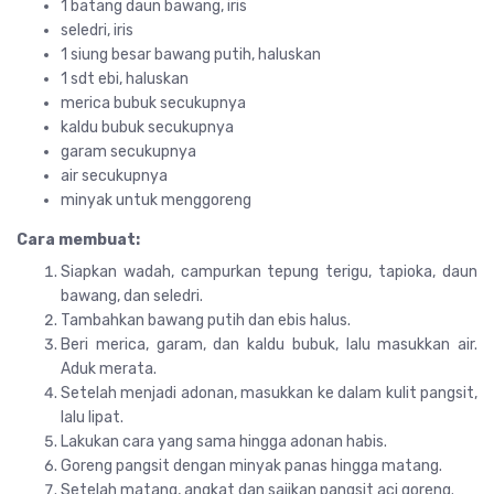
1 batang daun bawang, iris
seledri, iris
1 siung besar bawang putih, haluskan
1 sdt ebi, haluskan
merica bubuk secukupnya
kaldu bubuk secukupnya
garam secukupnya
air secukupnya
minyak untuk menggoreng
Cara membuat:
Siapkan wadah, campurkan tepung terigu, tapioka, daun
bawang, dan seledri.
Tambahkan bawang putih dan ebis halus.
Beri merica, garam, dan kaldu bubuk, lalu masukkan air.
Aduk merata.
Setelah menjadi adonan, masukkan ke dalam kulit pangsit,
lalu lipat.
Lakukan cara yang sama hingga adonan habis.
Goreng pangsit dengan minyak panas hingga matang.
Setelah matang, angkat dan sajikan pangsit aci goreng.