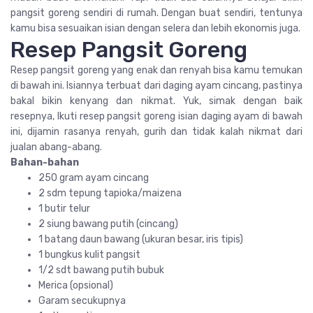
pangsit goreng sendiri di rumah. Dengan buat sendiri, tentunya
kamu bisa sesuaikan isian dengan selera dan lebih ekonomis juga.
Resep Pangsit Goreng
Resep pangsit goreng yang enak dan renyah bisa kamu temukan
di bawah ini. Isiannya terbuat dari daging ayam cincang, pastinya
bakal bikin kenyang dan nikmat. Yuk, simak dengan baik
resepnya,
Ikuti resep pangsit goreng isian daging ayam di bawah
ini, dijamin rasanya renyah, gurih dan tidak kalah nikmat dari
jualan abang-abang.
Bahan-bahan
250 gram ayam cincang
2 sdm tepung tapioka/maizena
1 butir telur
2 siung bawang putih (cincang)
1 batang daun bawang (ukuran besar, iris tipis)
1 bungkus kulit pangsit
1/2 sdt bawang putih bubuk
Merica (opsional)
Garam secukupnya