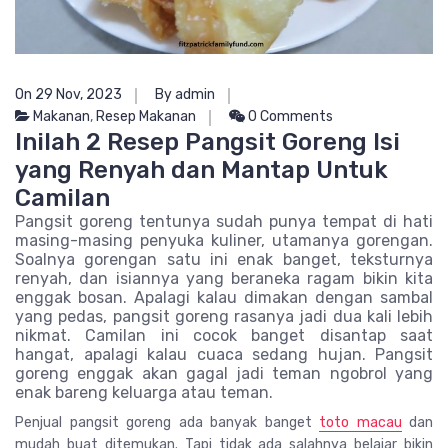
On 29 Nov, 2023
By admin
Makanan
,
Resep Makanan
0 Comments
Inilah 2 Resep Pangsit Goreng Isi
yang Renyah dan Mantap Untuk
Camilan
Pangsit goreng tentunya sudah punya tempat di hati
masing-masing penyuka kuliner, utamanya gorengan.
Soalnya gorengan satu ini enak banget, teksturnya
renyah, dan isiannya yang beraneka ragam bikin kita
enggak bosan. Apalagi kalau dimakan dengan sambal
yang pedas, pangsit goreng rasanya jadi dua kali lebih
nikmat.
Camilan ini cocok banget disantap saat
hangat, apalagi kalau cuaca sedang hujan. Pangsit
goreng enggak akan gagal jadi teman ngobrol yang
enak bareng keluarga atau teman.
Penjual pangsit goreng ada banyak banget
toto macau
dan
mudah buat ditemukan. Tapi tidak ada salahnya belajar bikin