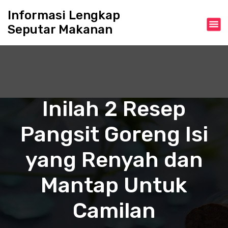
S
Informasi Lengkap
k
Seputar Makanan
i
p
t
o
c
o
n
Inilah 2 Resep
t
e
Pangsit Goreng Isi
n
t
yang Renyah dan
Mantap Untuk
Camilan