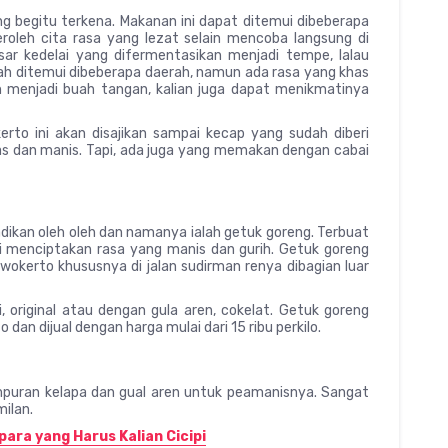
 begitu terkena. Makanan ini dapat ditemui dibeberapa
oleh cita rasa yang lezat selain mencoba langsung di
ar kedelai yang difermentasikan menjadi tempe, lalau
h ditemui dibeberapa daerah, namun ada rasa yang khas
n menjadi buah tangan, kalian juga dapat menikmatinya
to ini akan disajikan sampai kecap yang sudah diberi
das dan manis. Tapi, ada juga yang memakan dengan cabai
adikan oleh oleh dan namanya ialah getuk goreng. Terbuat
i menciptakan rasa yang manis dan gurih. Getuk goreng
rwokerto khususnya di jalan sudirman renya dibagian luar
 original atau dengan gula aren, cokelat. Getuk goreng
 dan dijual dengan harga mulai dari 15 ribu perkilo.
mpuran kelapa dan gual aren untuk peamanisnya. Sangat
milan.
ara yang Harus Kalian Cicipi