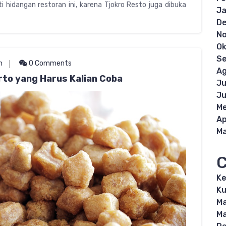
 hidangan restoran ini, karena Tjokro Resto juga dibuka
Ja
D
N
Ok
S
n
0 Comments
Ag
to yang Harus Kalian Coba
Ju
Ju
Me
Ap
Ma
C
K
Ku
M
M