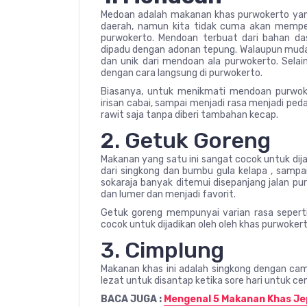
Medoan adalah makanan khas purwokerto yang
daerah, namun kita tidak cuma akan memper
purwokerto. Mendoan terbuat dari bahan das
dipadu dengan adonan tepung. Walaupun muda
dan unik dari mendoan ala purwokerto. Selai
dengan cara langsung di purwokerto.
Biasanya, untuk menikmati mendoan purwoker
irisan cabai, sampai menjadi rasa menjadi pe
rawit saja tanpa diberi tambahan kecap.
2. Getuk Goreng
Makanan yang satu ini sangat cocok untuk dij
dari singkong dan bumbu gula kelapa , sampa
sokaraja banyak ditemui disepanjang jalan pu
dan lumer dan menjadi favorit.
Getuk goreng mempunyai varian rasa seperti,
cocok untuk dijadikan oleh oleh khas purwokerto
3. Cimplung
Makanan khas ini adalah singkong dengan ca
lezat untuk disantap ketika sore hari untuk ce
BACA JUGA :
Mengenal 5 Makanan Khas Jep