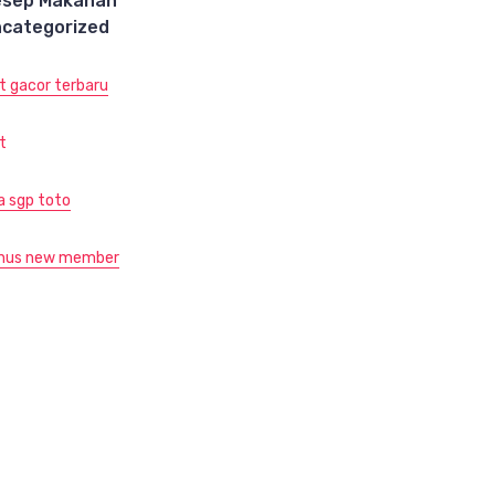
esep Makanan
categorized
ot gacor terbaru
t
ja sgp toto
nus new member