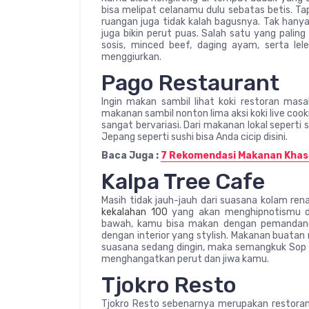
bisa melipat celanamu dulu sebatas betis. Ta
ruangan juga tidak kalah bagusnya. Tak han
juga bikin perut puas. Salah satu yang paling
sosis, minced beef, daging ayam, serta le
menggiurkan.
Pago Restaurant
Ingin makan sambil lihat koki restoran mas
makanan sambil nonton lima aksi koki live co
sangat bervariasi. Dari makanan lokal seperti
Jepang seperti sushi bisa Anda cicip disini.
Baca Juga :
7 Rekomendasi Makanan Khas 
Kalpa Tree Cafe
Masih tidak jauh-jauh dari suasana kolam rena
kekalahan 100
yang akan menghipnotismu den
bawah, kamu bisa makan dengan pemandanga
dengan interior yang stylish. Makanan buatan r
suasana sedang dingin, maka semangkuk Sop B
menghangatkan perut dan jiwa kamu.
Tjokro Resto
Tjokro Resto sebenarnya merupakan restoran 