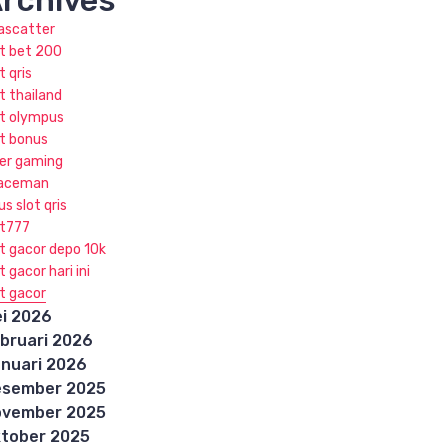
rchives
jascatter
ot bet 200
t qris
t thailand
ot olympus
ot bonus
ker gaming
aceman
us slot qris
ot777
ot gacor depo 10k
t gacor hari ini
ot gacor
i 2026
bruari 2026
nuari 2026
esember 2025
ovember 2025
tober 2025