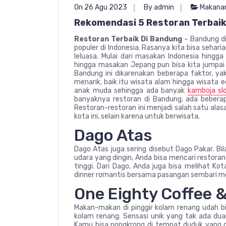
On 26 Agu 2023
By admin
Makana
Rekomendasi 5 Restoran Terbaik
Restoran Terbaik Di Bandung
– Bandung di
populer di Indonesia. Rasanya kita bisa seha
leluasa. Mulai dari masakan Indonesia hing
hingga masakan Jepang pun bisa kita jumpai
Bandung ini dikarenakan beberapa faktor, ya
menarik, baik itu wisata alam hingga wisata e
anak muda sehingga ada banyak
kamboja sl
banyaknya restoran di Bandung, ada bebera
Restoran-restoran ini menjadi salah satu ala
kota ini, selain karena untuk berwisata.
Dago Atas
Dago Atas juga sering disebut Dago Pakar. Bi
udara yang dingin, Anda bisa mencari restoran d
tinggi. Dari Dago, Anda juga bisa melihat Ko
dinner romantis bersama pasangan sembari me
One Eighty Coffee 
Makan-makan di pinggir kolam renang udah bi
kolam renang. Sensasi unik yang tak ada duan
Kamu bisa nongkrong di tempat duduk yang d