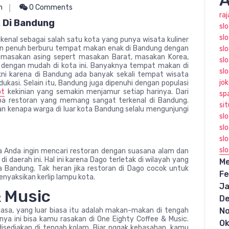
A
n
0 Comments
ra
 Di Bandung
sl
slo
kenal sebagai salah satu kota yang punya wisata kuliner
rian penuh berburu tempat makan enak di Bandung dengan
slo
ga masakan asing sepert masakan Barat, masakan Korea,
sl
 dengan mudah di kota ini. Banyaknya tempat makan di
sl
kni karena di Bandung ada banyak sekali tempat wisata
jo
dukasi. Selain itu, Bandung juga dipenuhi dengan populasi
ot
kekinian yang semakin menjamur setiap harinya. Dari
sp
pa restoran yang memang sangat terkenal di Bandung.
sit
san kenapa warga di luar kota Bandung selalu mengunjungi
sl
sl
slo
sl
la Anda ingin mencari restoran dengan suasana alam dan
i daerah ini. Hal ini karena Dago terletak di wilayah yang
Me
ta Bandung. Tak heran jika restoran di Dago cocok untuk
Fe
nyaksikan kerlip lampu kota.
Ja
& Music
D
asa, yang luar biasa itu adalah makan-makan di tengah
N
ya ini bisa kamu rasakan di One Eighty Coffee & Music.
Ok
isediakan di tengah kolam. Biar nggak kebasahan, kamu