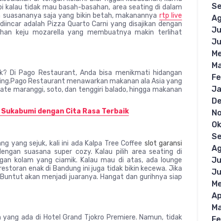
S
pi kalau tidak mau basah-basahan, area seating di dalam
ya suasananya saja yang bikin betah, makanannya
rtp live
Ag
 diincar adalah Pizza Quarto Carni yang disajikan dengan
Ju
lehan keju mozarella yang membuatnya makin terlihat
Ju
Me
Ma
ak? Di Pago Restaurant, Anda bisa menikmati hidangan
Fe
oking.Pago Restaurant menawarkan makanan ala Asia yang
Ja
 sate maranggi, soto, dan tenggiri balado, hingga makanan
D
Sukabumi dengan Cita Rasa Terbaik
N
Ok
S
ng yang sejuk, kali ini ada Kalpa Tree Coffee
slot garansi
Ag
gan suasana super cozy. Kalau pilih area seating di
Ju
n kolam yang ciamik. Kalau mau di atas, ada lounge
estoran enak di Bandung ini juga tidak bikin kecewa. Jika
Ju
untut akan menjadi juaranya. Hangat dan gurihnya siap
Me
Ap
Ma
yang ada di Hotel Grand Tjokro Premiere. Namun, tidak
Fe