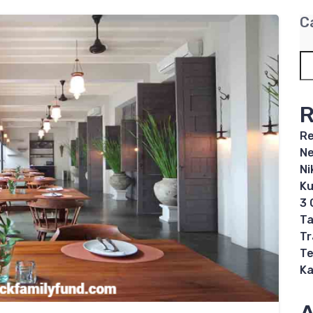
C
R
Re
Ne
Ni
Ku
3 
Ta
Tr
Te
Ka