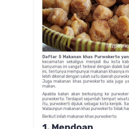
Daftar 5 Makanan khas Purwokerto yan
kecamatan sekaligus menjadi ibu kota ka
banyumas ini sangat terkeal dengan dialek ba
ini, tentunya mempunyai makanan khasnya ma
lebih dikenal dengan salah satu daerah purwo
Juga makanan khas purwokerto ada juga ya
makan.
Apabila kalian akan berkunjung ke purwoke
purwokerto. Terdapat sejumlah tempat wisata k
itu, purwokerti dijuluk sebagai kota keripik. S
Walaunpun makanan khas purwokerto tidak hany
Berikut inilah makanan khas purwokerto:
1. Mendoan