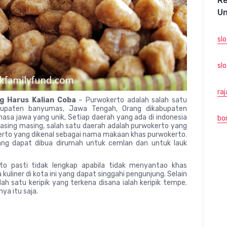
R
Un
sl
slo
ra
g Harus Kalian Coba
– Purwokerto adalah salah satu
bupaten banyumas, Jawa Tengah, Orang dikabupaten
hasa jawa yang unik, Setiap daerah yang ada di indonesia
bo
sing masing, salah satu daerah adalah purwokerto yang
kerto yang dikenal sebagai nama makaan khas purwokerto.
ng dapat dibua dirumah untuk cemlan dan untuk lauk
rto pasti tidak lengkap apabila tidak menyantao khas
uliner di kota ini yang dapat singgahi pengunjung. Selain
alah satu keripik yang terkena disana ialah keripik tempe.
a itu saja.