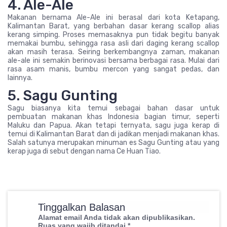
4. Ale-Ale
Makanan bernama Ale-Ale ini berasal dari kota Ketapang,
Kalimantan Barat, yang berbahan dasar kerang scallop alias
kerang simping. Proses memasaknya pun tidak begitu banyak
memakai bumbu, sehingga rasa asli dari daging kerang scallop
akan masih terasa. Seiring berkembangnya zaman, makanan
ale-ale ini semakin berinovasi bersama berbagai rasa. Mulai dari
rasa asam manis, bumbu mercon yang sangat pedas, dan
lainnya.
5. Sagu Gunting
Sagu biasanya kita temui sebagai bahan dasar untuk
pembuatan makanan khas Indonesia bagian timur, seperti
Maluku dan Papua. Akan tetapi ternyata, sagu juga kerap di
temui di Kalimantan Barat dan di jadikan menjadi makanan khas.
Salah satunya merupakan minuman es Sagu Gunting atau yang
kerap juga di sebut dengan nama Ce Huan Tiao.
Tinggalkan Balasan
Alamat email Anda tidak akan dipublikasikan.
Ruas yang wajib ditandai
*