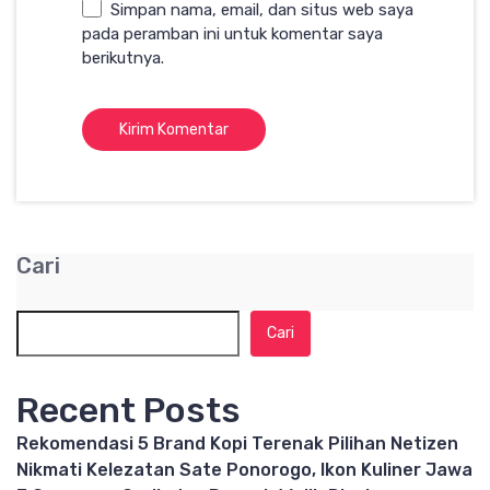
Simpan nama, email, dan situs web saya
pada peramban ini untuk komentar saya
berikutnya.
Cari
Cari
Recent Posts
Rekomendasi 5 Brand Kopi Terenak Pilihan Netizen
Nikmati Kelezatan Sate Ponorogo, Ikon Kuliner Jawa