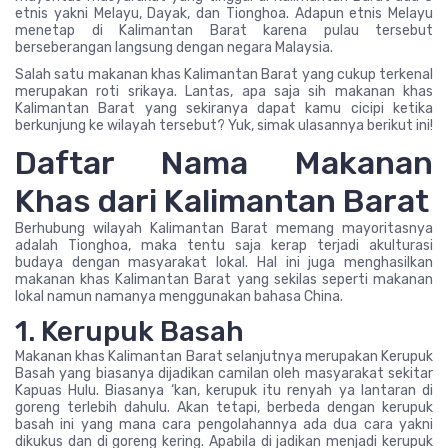
etnis yakni Melayu, Dayak, dan Tionghoa. Adapun etnis Melayu
menetap di Kalimantan Barat karena pulau tersebut
berseberangan langsung dengan negara Malaysia.
Salah satu makanan khas Kalimantan Barat yang cukup terkenal
merupakan roti srikaya. Lantas, apa saja sih makanan khas
Kalimantan Barat yang sekiranya dapat kamu cicipi ketika
berkunjung ke wilayah tersebut? Yuk, simak ulasannya berikut ini!
Daftar Nama Makanan
Khas dari Kalimantan Barat
Berhubung wilayah Kalimantan Barat memang mayoritasnya
adalah Tionghoa, maka tentu saja kerap terjadi akulturasi
budaya dengan masyarakat lokal. Hal ini juga menghasilkan
makanan khas Kalimantan Barat yang sekilas seperti makanan
lokal namun namanya menggunakan bahasa China.
1. Kerupuk Basah
Makanan khas Kalimantan Barat selanjutnya merupakan Kerupuk
Basah yang biasanya dijadikan camilan oleh masyarakat sekitar
Kapuas Hulu. Biasanya ‘kan, kerupuk itu renyah ya lantaran di
goreng terlebih dahulu. Akan tetapi, berbeda dengan kerupuk
basah ini yang mana cara pengolahannya ada dua cara yakni
dikukus dan di goreng kering. Apabila di jadikan menjadi kerupuk