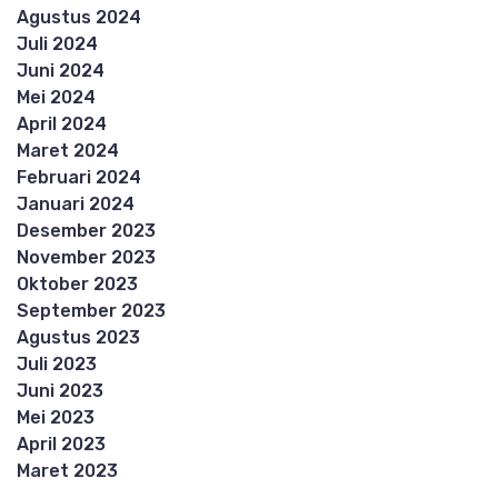
Agustus 2024
Juli 2024
Juni 2024
Mei 2024
April 2024
Maret 2024
Februari 2024
Januari 2024
Desember 2023
November 2023
Oktober 2023
September 2023
Agustus 2023
Juli 2023
Juni 2023
Mei 2023
April 2023
Maret 2023