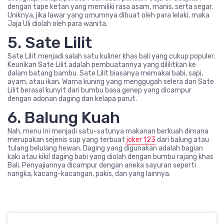
dengan tape ketan yang memiliki rasa asam, manis, serta segar.
Uniknya, jika lawar yang umumnya dibuat oleh para lelaki, maka
Jaja Uli diolah oleh para wanita.
5. Sate Lilit
Sate Lilit menjadi salah satu kuliner khas bali yang cukup populer.
Keunikan Sate Lilit adalah pembuatannya yang dililitkan ke
dalam batang bambu. Sate Lilit biasanya memakai babi, sapi,
ayam, atau ikan. Warna kuning yang menggugah selera dari Sate
Lilit berasal kunyit dari bumbu basa genep yang dicampur
dengan adonan daging dan kelapa parut.
6. Balung Kuah
Nah, menu ini menjadi satu-satunya makanan berkuah dimana
merupakan sejenis sup yang terbuat
joker 123
dari balung atau
tulang belulang hewan. Daging yang digunakan adalah bagian
kaki atau kikil daging babi yang diolah dengan bumbu rajang khas
Bali. Penyajiannya dicampur dengan aneka sayuran seperti
nangka, kacang-kacangan, pakis, dan yang lainnya.