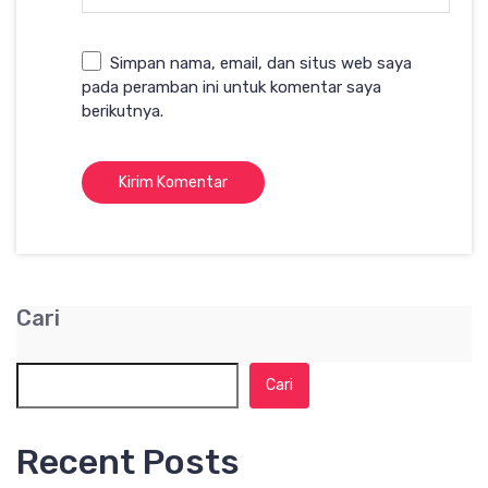
Simpan nama, email, dan situs web saya
pada peramban ini untuk komentar saya
berikutnya.
Cari
Cari
Recent Posts