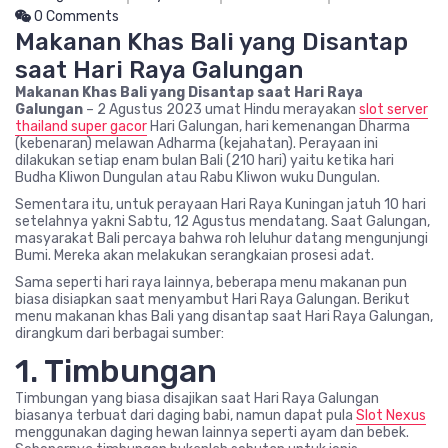
0 Comments
Makanan Khas Bali yang Disantap
saat Hari Raya Galungan
Makanan Khas Bali yang Disantap saat Hari Raya
Galungan
– 2 Agustus 2023 umat Hindu merayakan
slot server
thailand super gacor
Hari Galungan, hari kemenangan Dharma
(kebenaran) melawan Adharma (kejahatan). Perayaan ini
dilakukan setiap enam bulan Bali (210 hari) yaitu ketika hari
Budha Kliwon Dungulan atau Rabu Kliwon wuku Dungulan.
Sementara itu, untuk perayaan Hari Raya Kuningan jatuh 10 hari
setelahnya yakni Sabtu, 12 Agustus mendatang. Saat Galungan,
masyarakat Bali percaya bahwa roh leluhur datang mengunjungi
Bumi. Mereka akan melakukan serangkaian prosesi adat.
Sama seperti hari raya lainnya, beberapa menu makanan pun
biasa disiapkan saat menyambut Hari Raya Galungan. Berikut
menu makanan khas Bali yang disantap saat Hari Raya Galungan,
dirangkum dari berbagai sumber:
1. Timbungan
Timbungan yang biasa disajikan saat Hari Raya Galungan
biasanya terbuat dari daging babi, namun dapat pula
Slot Nexus
menggunakan daging hewan lainnya seperti ayam dan bebek.