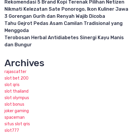
Rekomendasi 5 Brand Kopi Terenak Pilihan Netizen
Nikmati Kelezatan Sate Ponorogo, Ikon Kuliner Jawa
3 Gorengan Gurih dan Renyah Wajib Dicoba
Tahu Gejrot Pedas Asam Camilan Tradisional yang
Menggoda
Terobosan Herbal Antidiabetes Sinergi Kayu Manis
dan Bungur
Archives
rajascatter
slot bet 200
slot qris
slot thailand
slot olympus
slot bonus
joker gaming
spaceman
situs slot qris
slot777