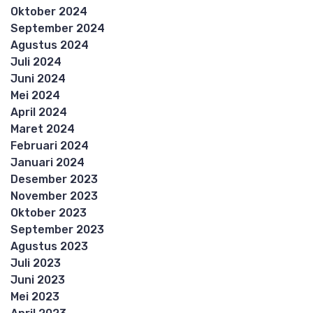
Oktober 2024
September 2024
Agustus 2024
Juli 2024
Juni 2024
Mei 2024
April 2024
Maret 2024
Februari 2024
Januari 2024
Desember 2023
November 2023
Oktober 2023
September 2023
Agustus 2023
Juli 2023
Juni 2023
Mei 2023