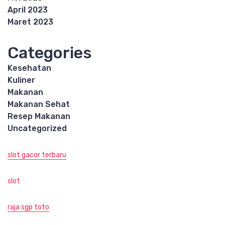
April 2023
Maret 2023
Categories
Kesehatan
Kuliner
Makanan
Makanan Sehat
Resep Makanan
Uncategorized
slot gacor terbaru
slot
raja sgp toto