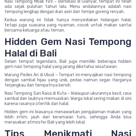
Nasi Tempong Mbak Yati – Berlokasi di Gianyar, tempat ini telah
ada sejak puluhan tahun lalu. Menu andalannya adalah nasi
tempong lengkap dengan ikan asin dan tempe goreng renyah.
Kedua warung ini tidak hanya menyediakan hidangan halal,
tetapi juga suasana yang nyaman, cocok untuk makan santai
bersama keluarga atau teman.
Hidden Gem Nasi Tempong
Halal di Bali
Selain tempat legendaris, Bali juga memiliki beberapa hidden
gem nasi tempong halal yang jarang diketahui wisatawan:
Warung Pedes Ari di Ubud – Tempat ini menyajikan nasi tempong
dengan sambal hijau yang unik, pedas namun segar. Harganya
terjangkau dan tempatnya bersih.
Nasi Tempong Sari Rasa di Kuta – Walaupun ukurannya kecil, rasa
sambal dan lauknya memuaskan. Warga lokal sering makan di sini
karena rasanya otentik dan halal.
Hidden gem ini biasanya menawarkan pengalaman makan yang
lebih intim, jauh dari keramaian turis, sehingga Anda bisa
merasakan atmosfer Bali yang lebih lokal.
Tips Menikmati Nasi