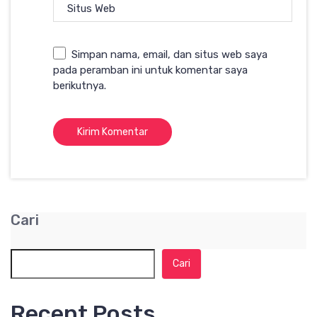
Situs Web
Simpan nama, email, dan situs web saya
pada peramban ini untuk komentar saya
berikutnya.
Cari
Cari
Recent Posts