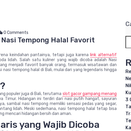
C
0 Comments
 Nasi Tempong Halal Favorit
arena keindahan pantainya, tetapi juga karena
link alternatif
R
 lidah. Salah satu kuliner yang wajib dicoba adalah Nasi
ang menjadi favorit banyak orang, termasuk wisatawan dan
 nasi tempong halal di Bali, mulai dari yang legendaris hingga
Re
Ne
g?
Ni
Ku
g populer juga di Bali, terutama
slot gacor gampang menang
 Timur. Hidangan ini terdiri dari nasi putih hangat, sayuran
3 
ya, sambal nasi tempong memiliki sensasi pedas yang segar,
Ta
ang lidah. Meski sederhana, nasi tempong halal tetap bisa
Tr
ng mencari hidangan bersih dan aman.
Te
ris yang Wajib Dicoba
Ka