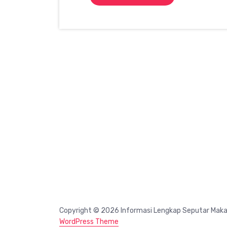
Copyright © 2026 Informasi Lengkap Seputar Mak
WordPress Theme