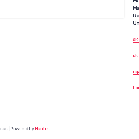
M
M
R
Un
sl
slo
ra
bo
anan | Powered by
Hantus