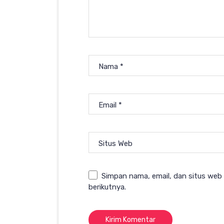
Nama
*
Email
*
Situs Web
Simpan nama, email, dan situs web
berikutnya.