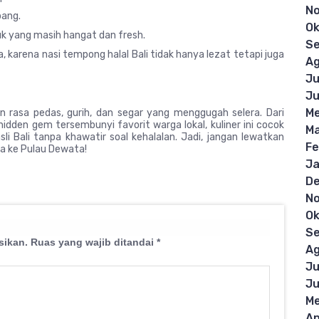
N
bang.
Ok
uk yang masih hangat dan fresh.
S
, karena nasi tempong halal Bali tidak hanya lezat tetapi juga
Ag
Ju
Ju
Me
 rasa pedas, gurih, dan segar yang menggugah selera. Dari
hidden gem tersembunyi favorit warga lokal, kuliner ini cocok
Ma
li Bali tanpa khawatir soal kehalalan. Jadi, jangan lewatkan
Fe
 ke Pulau Dewata!
Ja
D
N
Ok
S
sikan.
Ruas yang wajib ditandai
*
Ag
Ju
Ju
Me
Ap