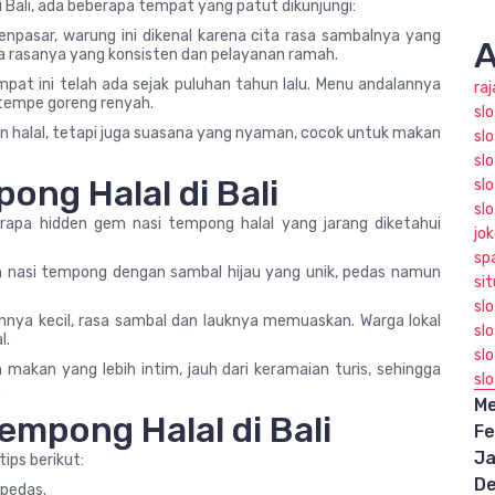
di Bali, ada beberapa tempat yang patut dikunjungi:
npasar, warung ini dikenal karena cita rasa sambalnya yang
A
na rasanya yang konsisten dan pelayanan ramah.
mpat ini telah ada sejak puluhan tahun lalu. Menu andalannya
ra
 tempe goreng renyah.
sl
n halal, tetapi juga suasana yang nyaman, cocok untuk makan
slo
slo
ng Halal di Bali
sl
sl
berapa hidden gem nasi tempong halal yang jarang diketahui
jo
sp
n nasi tempong dengan sambal hijau yang unik, pedas namun
sit
sl
nnya kecil, rasa sambal dan lauknya memuaskan. Warga lokal
sl
l.
slo
akan yang lebih intim, jauh dari keramaian turis, sehingga
sl
.
Me
empong Halal di Bali
Fe
Ja
ips berikut:
D
 pedas.