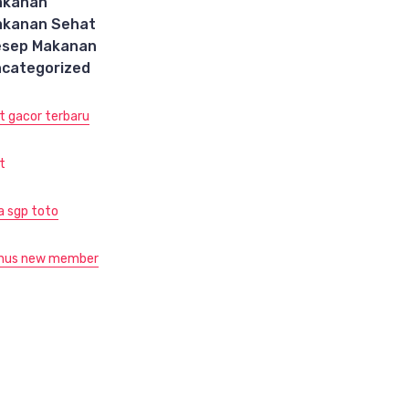
akanan
akanan Sehat
esep Makanan
categorized
ot gacor terbaru
t
ja sgp toto
nus new member