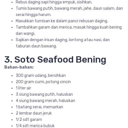
Rebus daging sapi hingga empuk, sisihkan.
Tumis bawang putih, bawang merah, jahe, daun salam, dan
serai hingga harum.
Masukkan tumisan ke dalam panci rebusan daging.
Tambahkan garam dan merica, masak hingga kuah bening
dan wangi.
Sajikan dengan irisan daging, lontong atau nasi, dan
taburan daun bawang.
3. Soto Seafood Bening
Bahan-bahan:
300 gram udang, bersihkan
200 gram cumi, potong cincin
1 liter air
3 siung bawang putih, haluskan
4 siung bawang merah, haluskan
1 batang serai, memarkan
2 lembar daun jeruk
1/2 sdt garam
1/4 sdt merica bubuk