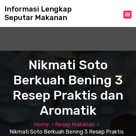
S
Informasi Lengkap
k
Seputar Makanan
i
p
t
o
c
o
n
Nikmati Soto
t
e
Berkuah Bening 3
n
t
Resep Praktis dan
Aromatik
Home
Resep Makanan
Nikmati Soto Berkuah Bening 3 Resep Praktis