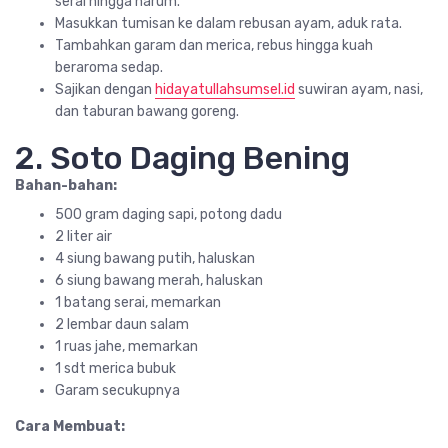
serai hingga harum.
Masukkan tumisan ke dalam rebusan ayam, aduk rata.
Tambahkan garam dan merica, rebus hingga kuah
beraroma sedap.
Sajikan dengan
hidayatullahsumsel.id
suwiran ayam, nasi,
dan taburan bawang goreng.
2. Soto Daging Bening
Bahan-bahan:
500 gram daging sapi, potong dadu
2 liter air
4 siung bawang putih, haluskan
6 siung bawang merah, haluskan
1 batang serai, memarkan
2 lembar daun salam
1 ruas jahe, memarkan
1 sdt merica bubuk
Garam secukupnya
Cara Membuat: