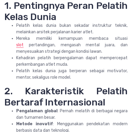
1. Pentingnya Peran Pelatih
Kelas Dunia
Pelatih kelas dunia bukan sekadar instruktur teknik,
melainkan arsitek perjalanan karier atlet.
Mereka memiliki kemampuan membaca situasi
slot
pertandingan, mengasah mental juara, dan
menyesuaikan strategi dengan kondisi lawan.
Kehadiran pelatih berpengalaman dapat mempercepat
perkembangan atlet muda.
Pelatih kelas dunia juga berperan sebagai motivator,
mentor, sekaligus role model.
2. Karakteristik Pelatih
Bertaraf Internasional
Pengalaman global
: Pernah melatih di berbagai negara
dan turnamen besar.
Metode inovatif
: Menggunakan pendekatan modern
berbasis data dan teknologi.