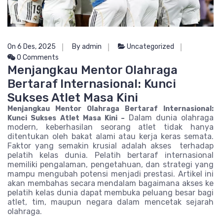
On 6 Des, 2025
By admin
Uncategorized
0 Comments
Menjangkau Mentor Olahraga
Bertaraf Internasional: Kunci
Sukses Atlet Masa Kini
Menjangkau Mentor Olahraga Bertaraf Internasional:
Dalam dunia olahraga
Kunci Sukses Atlet Masa Kini –
modern, keberhasilan seorang atlet tidak hanya
ditentukan oleh bakat alami atau kerja keras semata.
Faktor yang semakin krusial adalah akses terhadap
pelatih kelas dunia. Pelatih bertaraf internasional
memiliki pengalaman, pengetahuan, dan strategi yang
mampu mengubah potensi menjadi prestasi. Artikel ini
akan membahas secara mendalam bagaimana akses ke
pelatih kelas dunia dapat membuka peluang besar bagi
atlet, tim, maupun negara dalam mencetak sejarah
olahraga.