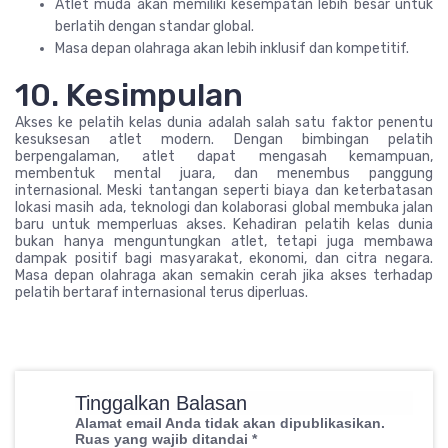
Atlet muda akan memiliki kesempatan lebih besar untuk
berlatih dengan standar global.
Masa depan olahraga akan lebih inklusif dan kompetitif.
10. Kesimpulan
Akses ke pelatih kelas dunia adalah salah satu faktor penentu
kesuksesan atlet modern. Dengan bimbingan pelatih
berpengalaman, atlet dapat mengasah kemampuan,
membentuk mental juara, dan menembus panggung
internasional. Meski tantangan seperti biaya dan keterbatasan
lokasi masih ada, teknologi dan kolaborasi global membuka jalan
baru untuk memperluas akses. Kehadiran pelatih kelas dunia
bukan hanya menguntungkan atlet, tetapi juga membawa
dampak positif bagi masyarakat, ekonomi, dan citra negara.
Masa depan olahraga akan semakin cerah jika akses terhadap
pelatih bertaraf internasional terus diperluas.
Tinggalkan Balasan
Alamat email Anda tidak akan dipublikasikan.
Ruas yang wajib ditandai
*