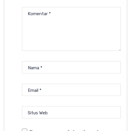
Komentar
*
Nama
*
Email
*
Situs Web