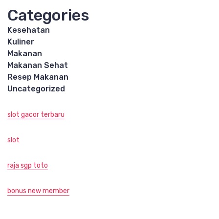
Categories
Kesehatan
Kuliner
Makanan
Makanan Sehat
Resep Makanan
Uncategorized
slot gacor terbaru
slot
raja sgp toto
bonus new member