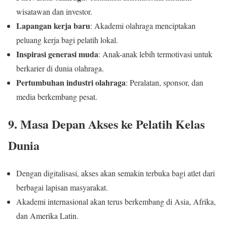
wisatawan dan investor.
Lapangan kerja baru
: Akademi olahraga menciptakan
peluang kerja bagi pelatih lokal.
Inspirasi generasi muda
: Anak-anak lebih termotivasi untuk
berkarier di dunia olahraga.
Pertumbuhan industri olahraga
: Peralatan, sponsor, dan
media berkembang pesat.
9. Masa Depan Akses ke Pelatih Kelas
Dunia
Dengan digitalisasi, akses akan semakin terbuka bagi atlet dari
berbagai lapisan masyarakat.
Akademi internasional akan terus berkembang di Asia, Afrika,
dan Amerika Latin.