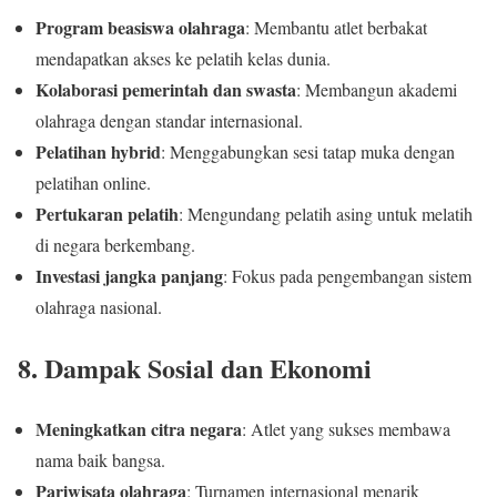
Program beasiswa olahraga
: Membantu atlet berbakat
mendapatkan akses ke pelatih kelas dunia.
Kolaborasi pemerintah dan swasta
: Membangun akademi
olahraga dengan standar internasional.
Pelatihan hybrid
: Menggabungkan sesi tatap muka dengan
pelatihan online.
Pertukaran pelatih
: Mengundang pelatih asing untuk melatih
di negara berkembang.
Investasi jangka panjang
: Fokus pada pengembangan sistem
olahraga nasional.
8. Dampak Sosial dan Ekonomi
Meningkatkan citra negara
: Atlet yang sukses membawa
nama baik bangsa.
Pariwisata olahraga
: Turnamen internasional menarik