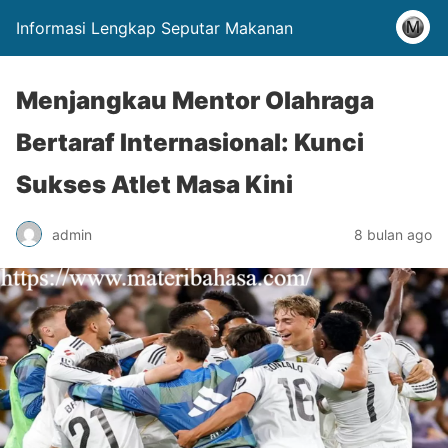
Informasi Lengkap Seputar Makanan
Menjangkau Mentor Olahraga
Bertaraf Internasional: Kunci
Sukses Atlet Masa Kini
admin
8 bulan ago