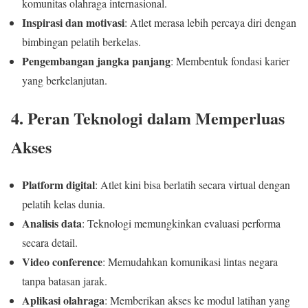
komunitas olahraga internasional.
Inspirasi dan motivasi
: Atlet merasa lebih percaya diri dengan
bimbingan pelatih berkelas.
Pengembangan jangka panjang
: Membentuk fondasi karier
yang berkelanjutan.
4. Peran Teknologi dalam Memperluas
Akses
Platform digital
: Atlet kini bisa berlatih secara virtual dengan
pelatih kelas dunia.
Analisis data
: Teknologi memungkinkan evaluasi performa
secara detail.
Video conference
: Memudahkan komunikasi lintas negara
tanpa batasan jarak.
Aplikasi olahraga
: Memberikan akses ke modul latihan yang