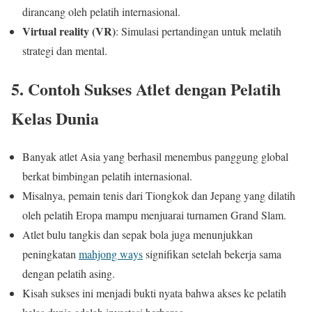
dirancang oleh pelatih internasional.
Virtual reality (VR)
: Simulasi pertandingan untuk melatih
strategi dan mental.
5. Contoh Sukses Atlet dengan Pelatih
Kelas Dunia
Banyak atlet Asia yang berhasil menembus panggung global
berkat bimbingan pelatih internasional.
Misalnya, pemain tenis dari Tiongkok dan Jepang yang dilatih
oleh pelatih Eropa mampu menjuarai turnamen Grand Slam.
Atlet bulu tangkis dan sepak bola juga menunjukkan
peningkatan
mahjong ways
signifikan setelah bekerja sama
dengan pelatih asing.
Kisah sukses ini menjadi bukti nyata bahwa akses ke pelatih