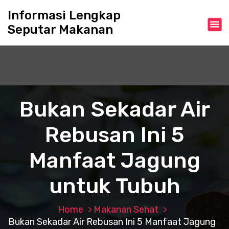
S
Informasi Lengkap
k
Seputar Makanan
i
p
t
o
c
o
n
Bukan Sekadar Air
t
e
Rebusan Ini 5
n
t
Manfaat Jagung
untuk Tubuh
Home
Makanan Sehat
Bukan Sekadar Air Rebusan Ini 5 Manfaat Jagung