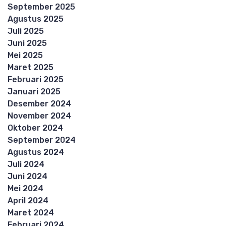
September 2025
Agustus 2025
Juli 2025
Juni 2025
Mei 2025
Maret 2025
Februari 2025
Januari 2025
Desember 2024
November 2024
Oktober 2024
September 2024
Agustus 2024
Juli 2024
Juni 2024
Mei 2024
April 2024
Maret 2024
Februari 2024