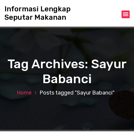
S
Informasi Lengkap
k
Seputar Makanan
i
p
t
o
c
o
n
Tag Archives: Sayur
t
e
Babanci
n
t
Home
Posts tagged "Sayur Babanci"