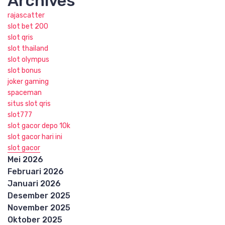
Archives
rajascatter
slot bet 200
slot qris
slot thailand
slot olympus
slot bonus
joker gaming
spaceman
situs slot qris
slot777
slot gacor depo 10k
slot gacor hari ini
slot gacor
Mei 2026
Februari 2026
Januari 2026
Desember 2025
November 2025
Oktober 2025