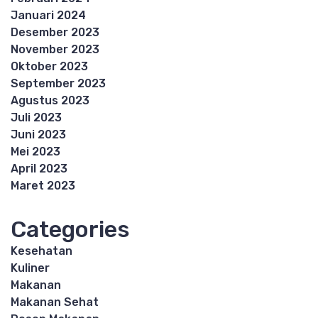
Januari 2024
Desember 2023
November 2023
Oktober 2023
September 2023
Agustus 2023
Juli 2023
Juni 2023
Mei 2023
April 2023
Maret 2023
Categories
Kesehatan
Kuliner
Makanan
Makanan Sehat