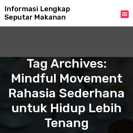
S
Informasi Lengkap
k
Seputar Makanan
i
p
t
o
c
o
n
Tag Archives:
t
e
Mindful Movement
n
t
Rahasia Sederhana
untuk Hidup Lebih
Tenang