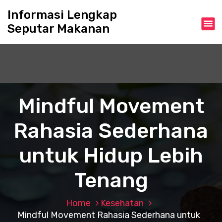
S
Informasi Lengkap
k
Seputar Makanan
i
p
t
o
c
o
n
Mindful Movement
t
e
Rahasia Sederhana
n
t
untuk Hidup Lebih
Tenang
Home
Kesehatan
Mindful Movement Rahasia Sederhana untuk