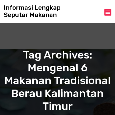
S
Informasi Lengkap
k
Seputar Makanan
i
p
t
o
c
o
n
Tag Archives:
t
e
Mengenal 6
n
t
Makanan Tradisional
Berau Kalimantan
Timur