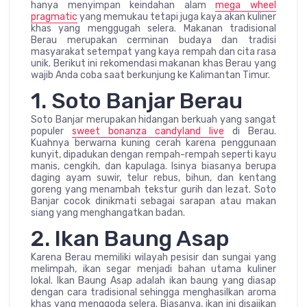
hanya menyimpan keindahan alam
mega wheel
pragmatic
yang memukau tetapi juga kaya akan kuliner
khas yang menggugah selera. Makanan tradisional
Berau merupakan cerminan budaya dan tradisi
masyarakat setempat yang kaya rempah dan cita rasa
unik. Berikut ini rekomendasi makanan khas Berau yang
wajib Anda coba saat berkunjung ke Kalimantan Timur.
1. Soto Banjar Berau
Soto Banjar merupakan hidangan berkuah yang sangat
populer
sweet bonanza candyland live
di Berau.
Kuahnya berwarna kuning cerah karena penggunaan
kunyit, dipadukan dengan rempah-rempah seperti kayu
manis, cengkih, dan kapulaga. Isinya biasanya berupa
daging ayam suwir, telur rebus, bihun, dan kentang
goreng yang menambah tekstur gurih dan lezat. Soto
Banjar cocok dinikmati sebagai sarapan atau makan
siang yang menghangatkan badan.
2. Ikan Baung Asap
Karena Berau memiliki wilayah pesisir dan sungai yang
melimpah, ikan segar menjadi bahan utama kuliner
lokal. Ikan Baung Asap adalah ikan baung yang diasap
dengan cara tradisional sehingga menghasilkan aroma
khas yang menggoda selera. Biasanya, ikan ini disajikan