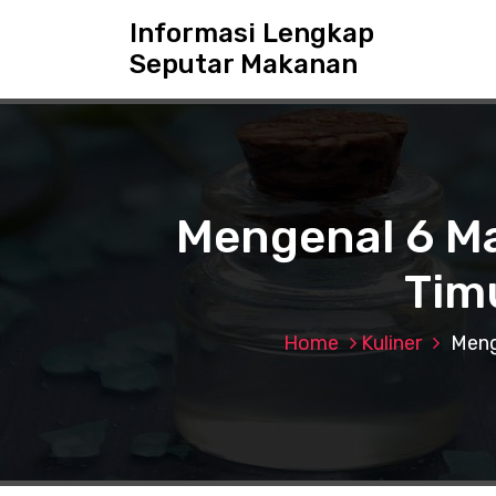
S
Informasi Lengkap
k
Seputar Makanan
i
p
t
o
c
o
n
Mengenal 6 Ma
t
e
Tim
n
t
Home
Kuliner
Meng