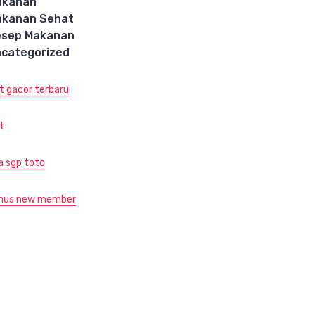
akanan
akanan Sehat
esep Makanan
categorized
ot gacor terbaru
t
ja sgp toto
nus new member