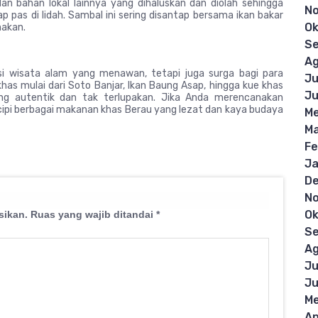
dan bahan lokal lainnya yang dihaluskan dan diolah sehingga
N
 pas di lidah. Sambal ini sering disantap bersama ikan bakar
Ok
makan.
S
Ag
si wisata alam yang menawan, tetapi juga surga bagi para
Ju
khas mulai dari Soto Banjar, Ikan Baung Asap, hingga kue khas
Ju
ng autentik dan tak terlupakan. Jika Anda merencanakan
icipi berbagai makanan khas Berau yang lezat dan kaya budaya
Me
Ma
Fe
Ja
D
N
Ok
sikan.
Ruas yang wajib ditandai
*
S
Ag
Ju
Ju
Me
Ap