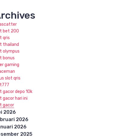
rchives
jascatter
ot bet 200
t qris
t thailand
ot olympus
ot bonus
ker gaming
aceman
us slot qris
ot777
ot gacor depo 10k
t gacor hari ini
ot gacor
i 2026
bruari 2026
nuari 2026
esember 2025