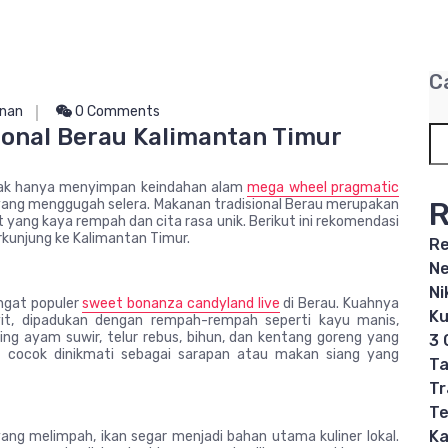
C
nan
0 Comments
onal Berau Kalimantan Timur
idak hanya menyimpan keindahan alam
mega wheel pragmatic
R
yang menggugah selera. Makanan tradisional Berau merupakan
yang kaya rempah dan cita rasa unik. Berikut ini rekomendasi
kunjung ke Kalimantan Timur.
Re
Ne
Ni
ngat populer
sweet bonanza candyland live
di Berau. Kuahnya
Ku
it, dipadukan dengan rempah-rempah seperti kayu manis,
ging ayam suwir, telur rebus, bihun, dan kentang goreng yang
3 
r cocok dinikmati sebagai sarapan atau makan siang yang
Ta
Tr
Te
Ka
yang melimpah, ikan segar menjadi bahan utama kuliner lokal.