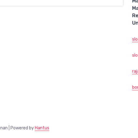
M
M
R
Un
sl
slo
ra
bo
anan | Powered by
Hantus