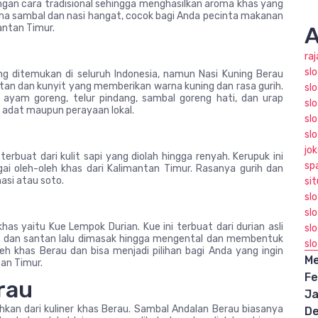
ngan cara tradisional sehingga menghasilkan aroma khas yang
sama sambal dan nasi hangat, cocok bagi Anda pecinta makanan
antan Timur.
A
ra
sl
ng ditemukan di seluruh Indonesia, namun Nasi Kuning Berau
antan dan kunyit yang memberikan warna kuning dan rasa gurih.
slo
i ayam goreng, telur pindang, sambal goreng hati, dan urap
slo
a adat maupun perayaan lokal.
sl
sl
jo
rbuat dari kulit sapi yang diolah hingga renyah. Kerupuk ini
sp
i oleh-oleh khas dari Kalimantan Timur. Rasanya gurih dan
asi atau soto.
sit
sl
sl
as yaitu Kue Lempok Durian. Kue ini terbuat dari durian asli
slo
la dan santan lalu dimasak hingga mengental dan membentuk
sl
leh khas Berau dan bisa menjadi pilihan bagi Anda yang ingin
Me
tan Timur.
Fe
rau
Ja
hkan dari kuliner khas Berau. Sambal Andalan Berau biasanya
D