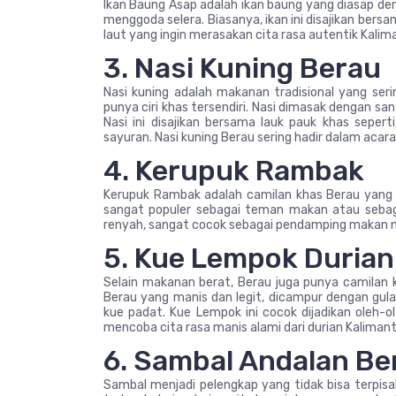
Ikan Baung Asap adalah ikan baung yang diasap de
menggoda selera. Biasanya, ikan ini disajikan ber
laut yang ingin merasakan cita rasa autentik Kalim
3. Nasi Kuning Berau
Nasi kuning adalah makanan tradisional yang seri
punya ciri khas tersendiri. Nasi dimasak dengan s
Nasi ini disajikan bersama lauk pauk khas sepert
sayuran. Nasi kuning Berau sering hadir dalam acar
4. Kerupuk Rambak
Kerupuk Rambak adalah camilan khas Berau yang te
sangat populer sebagai teman makan atau sebaga
renyah, sangat cocok sebagai pendamping makan n
5. Kue Lempok Durian
Selain makanan berat, Berau juga punya camilan kh
Berau yang manis dan legit, dicampur dengan gu
kue padat. Kue Lempok ini cocok dijadikan oleh-o
mencoba cita rasa manis alami dari durian Kaliman
6. Sambal Andalan Be
Sambal menjadi pelengkap yang tidak bisa terpisa