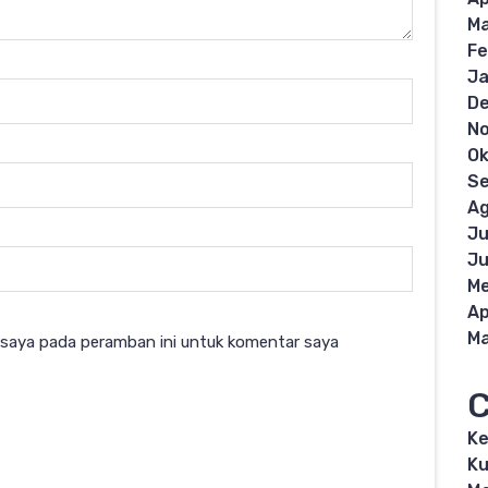
Ma
Fe
Ja
D
N
Ok
S
Ag
Ju
Ju
Me
Ap
Ma
 saya pada peramban ini untuk komentar saya
C
K
Ku