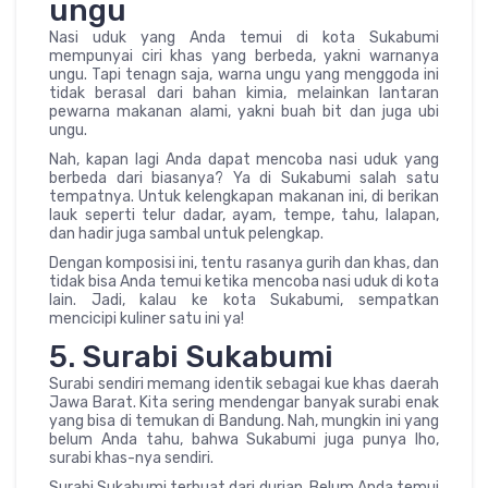
ungu
Nasi uduk yang Anda temui di kota Sukabumi
mempunyai ciri khas yang berbeda, yakni warnanya
ungu. Tapi tenagn saja, warna ungu yang menggoda ini
tidak berasal dari bahan kimia, melainkan lantaran
pewarna makanan alami, yakni buah bit dan juga ubi
ungu.
Nah, kapan lagi Anda dapat mencoba nasi uduk yang
berbeda dari biasanya? Ya di Sukabumi salah satu
tempatnya. Untuk kelengkapan makanan ini, di berikan
lauk seperti telur dadar, ayam, tempe, tahu, lalapan,
dan hadir juga sambal untuk pelengkap.
Dengan komposisi ini, tentu rasanya gurih dan khas, dan
tidak bisa Anda temui ketika mencoba nasi uduk di kota
lain. Jadi, kalau ke kota Sukabumi, sempatkan
mencicipi kuliner satu ini ya!
5. Surabi Sukabumi
Surabi sendiri memang identik sebagai kue khas daerah
Jawa Barat. Kita sering mendengar banyak surabi enak
yang bisa di temukan di Bandung. Nah, mungkin ini yang
belum Anda tahu, bahwa Sukabumi juga punya lho,
surabi khas-nya sendiri.
Surabi Sukabumi terbuat dari durian. Belum Anda temui