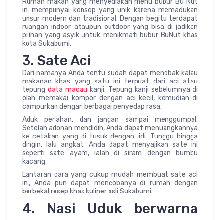
Rumah makan yang menyediakan menu bubur Bu Nut
ini mempunyai konsep yang unik karena memadukan
unsur modern dan tradisional. Dengan begitu terdapat
ruangan indoor ataupun outdoor yang bisa di jadikan
pilihan yang asyik untuk menikmati bubur BuNut khas
kota Sukabumi.
3. Sate Aci
Dari namanya Anda tentu sudah dapat menebak kalau
makanan khas yang satu ini terpuat dari aci atau
tepung
data macau
kanji. Tepung kanji sebelumnya di
olah memakai kompor dengan aci kecil, kemudian di
campurkan dengan berbagai penyedap rasa.
Aduk perlahan, dan jangan sampai menggumpal.
Setelah adonan mendidih, Anda dapat menuangkannya
ke cetakan yang di tusuk dengan lidi. Tunggu hingga
dingin, lalu angkat. Anda dapat menyajikan sate ini
seperti sate ayam, ialah di siram dengan bumbu
kacang.
Lantaran cara yang cukup mudah membuat sate aci
ini, Anda pun dapat mencobanya di rumah dengan
berbekal resep khas kuliner asli Sukabumi.
4. Nasi Uduk berwarna