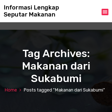
S
Informasi Lengkap
k
Seputar Makanan
i
p
t
o
c
o
n
Tag Archives:
t
e
Makanan dari
n
t
Sukabumi
Home
Posts tagged "Makanan dari Sukabumi"