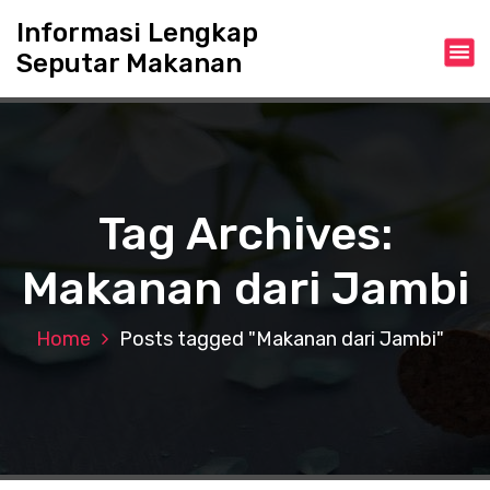
S
Informasi Lengkap
k
Seputar Makanan
i
p
t
o
c
o
n
Tag Archives:
t
e
Makanan dari Jambi
n
t
Home
Posts tagged "Makanan dari Jambi"