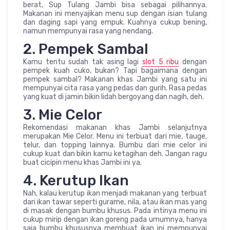
berat, Sup Tulang Jambi bisa sebagai pilihannya.
Makanan ini menyajikan menu sup dengan isian tulang
dan daging sapi yang empuk. Kuahnya cukup bening,
namun mempunyai rasa yang nendang.
2. Pempek Sambal
Kamu tentu sudah tak asing lagi
slot 5 ribu
dengan
pempek kuah cuko, bukan? Tapi bagaimana dengan
pempek sambal? Makanan khas Jambi yang satu ini
mempunyai cita rasa yang pedas dan gurih. Rasa pedas
yang kuat di jamin bikin lidah bergoyang dan nagih, deh.
3. Mie Celor
Rekomendasi makanan khas Jambi selanjutnya
merupakan Mie Celor. Menu ini terbuat dari mie, tauge,
telur, dan topping lainnya. Bumbu dari mie celor ini
cukup kuat dan bikin kamu ketagihan deh. Jangan ragu
buat cicipin menu khas Jambi ini ya.
4. Kerutup Ikan
Nah, kalau kerutup ikan menjadi makanan yang terbuat
dari ikan tawar seperti gurame, nila, atau ikan mas yang
di masak dengan bumbu khusus. Pada intinya menu ini
cukup mirip dengan ikan goreng pada umumnya, hanya
saja bumbu khususnya membuat ikan ini mempunyai