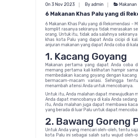
On 3 Nov 2023
By admin
Makanan
6 Makanan Khas Palu yang di Re
6 Makanan Khas Palu yang di Rekomendasi – M
komplit rasanya sekiranya tidak merasakan se
orang. Untuk itu, tidak ada salahnya sekira
khas kota Palu yang dapat Anda cicipi di kala 
anjuran makanan yang dapat Anda coba di kala 
1. Kacang Goyang
Makanan pertama yang dapat Anda coba di 
memang pertama kali kelihatan hampir sama
membedakan kacang goyang dengan kacang te
bermacam-macam variasi. Sehingga tentu
menambah atensi Anda untuk mencobanya.
Untuk itu, Anda malahan dapat mewujudkan ma
Anda dapat mencobanya di kala Anda sedang b
itu, Anda malahan juga dapat membawa kacang
yang berada di luar Palu untuk dapat mencoba
2. Bawang Goreng P
Untuk Anda yang mencari oleh-oleh, tentu sa
kota Palu ini sebagai salah satu wujud oleh-