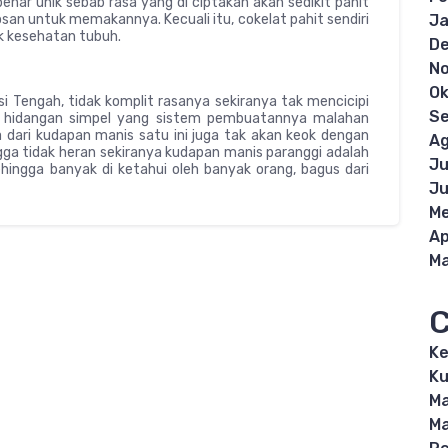
enar unik sebab rasa yang di ciptakan akan sedikit pahit
san untuk memakannya. Kecuali itu, cokelat pahit sendiri
Ja
k kesehatan tubuh.
D
N
Ok
si Tengah, tidak komplit rasanya sekiranya tak mencicipi
S
kni hidangan simpel yang sistem pembuatannya malahan
dari kudapan manis satu ini juga tak akan keok dengan
Ag
gga tidak heran sekiranya kudapan manis paranggi adalah
Ju
ingga banyak di ketahui oleh banyak orang, bagus dari
Ju
Me
Ap
Ma
C
K
Ku
M
M