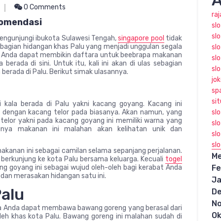
A
0 Comments
ra
komendasi
sl
slo
engunjungi ibukota Sulawesi Tengah,
singapore pool
tidak
bagian hidangan khas Palu yang menjadi unggulan segala
slo
nya Anda dapat membikin daftara untuk beebrapa makanan
sl
berada di sini. Untuk itu, kali ini akan di ulas sebagian
sl
berada di Palu. Berikut simak ulasannya.
jo
sp
sit
kala berada di Palu yakni kacang goyang. Kacang ini
 dengan kacang telor pada biasanya. Akan namun, yang
sl
lor yakni pada kacang goyang ini memiliki warna yang
sl
nya makanan ini malahan akan kelihatan unik dan
slo
sl
kanan ini sebagai camilan selama sepanjang perjalanan.
Me
erkunjung ke kota Palu bersama keluarga. Kecuali
togel
 goyang ini sebagai wujud oleh-oleh bagi kerabat Anda
Fe
 dan merasakan hidangan satu ini.
Ja
alu
D
N
ja Anda dapat membawa bawang goreng yang berasal dari
Ok
oleh khas kota Palu. Bawang goreng ini malahan sudah di