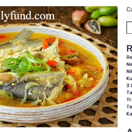
C
R
Re
Ne
Ni
Ku
3 
Ta
Tr
Te
Ka