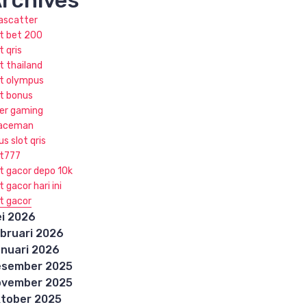
rchives
jascatter
ot bet 200
t qris
t thailand
ot olympus
ot bonus
ker gaming
aceman
us slot qris
ot777
ot gacor depo 10k
t gacor hari ini
ot gacor
i 2026
bruari 2026
nuari 2026
esember 2025
ovember 2025
tober 2025