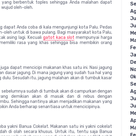
k yang berbentuk toples sehingga Anda malahan dapat
S
ujud oleh-oleh.
Ag
Ju
Ju
g dapat Anda coba di kala mengunjungi kota Palu. Pedas
eh-oleh untuk di bawa pulang. Bagi masyarakat kota Palu,
Me
k asing lagi. Kecuali
gatot kaca slot
mempunyai harga
Ma
memiliki rasa yang khas sehingga bisa membikin orang
Fe
Ja
D
juga dapat mencicipi makanan khas satu ini. Nasi jagung
N
an dasar jagung. Di mana jagung yang sudah tua hal yang
Ok
g dulu. Sesudah itu, jagung malahan akan di tumbuk kasar
S
Ag
g sebelumnya sudah di tumbuk akan di campurkan dengan
 yang demikian akan di masak dan di rebus dengan
Ju
bambu. Sehingga nantinya akan menjadikan makanan yang
Ju
kin Anda berharap senantiasa untuk mencicipinya.
Me
Ap
a yakni Banua Cokelat. Makanan satu ini yakni cokelat
Ma
 sudah di olah secara khusus. Untuk itu, tentu saja Banua
Fe