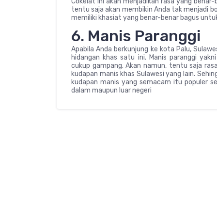
Cokelat ini akan menjadikan rasa yang benar-b
tentu saja akan membikin Anda tak menjadi bo
memiliki khasiat yang benar-benar bagus untu
6. Manis Paranggi
Apabila Anda berkunjung ke kota Palu, Sulawe
hidangan khas satu ini. Manis paranggi ya
cukup gampang. Akan namun, tentu saja rasa 
kudapan manis khas Sulawesi yang lain. Sehin
kudapan manis yang semacam itu populer seh
dalam maupun luar negeri