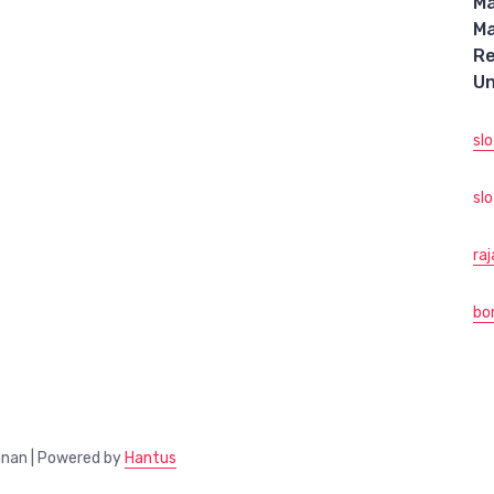
M
M
R
Un
sl
slo
ra
bo
anan | Powered by
Hantus