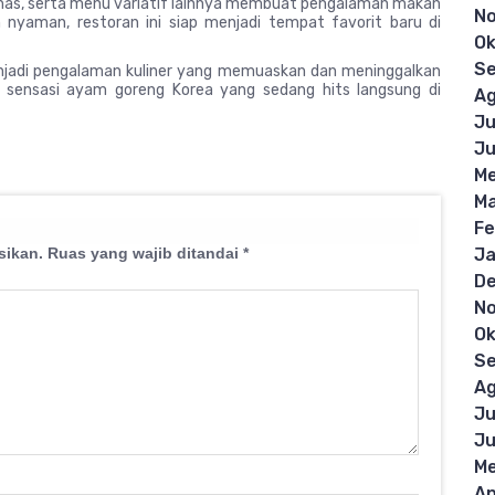
khas, serta menu variatif lainnya membuat pengalaman makan
N
nyaman, restoran ini siap menjadi tempat favorit baru di
Ok
S
njadi pengalaman kuliner yang memuaskan dan meninggalkan
an sensasi ayam goreng Korea yang sedang hits langsung di
Ag
Ju
Ju
Me
Ma
Fe
sikan.
Ruas yang wajib ditandai
*
Ja
D
N
Ok
S
Ag
Ju
Ju
Me
Ap