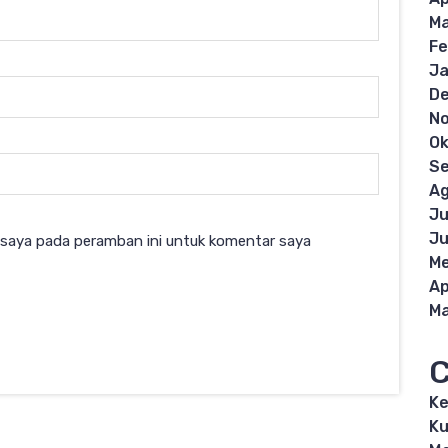
Ma
Fe
Ja
D
N
Ok
S
Ag
Ju
Ju
 saya pada peramban ini untuk komentar saya
Me
Ap
Ma
C
K
Ku