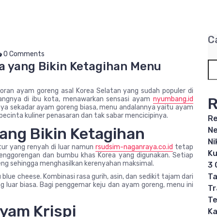
C
0 Comments
a yang Bikin Ketagihan Menu
toran ayam goreng asal Korea Selatan yang sudah populer di
R
bangnya di ibu kota, menawarkan sensasi ayam
nyumbang.id
 hanya sekadar ayam goreng biasa, menu andalannya yaitu ayam
ecinta kuliner penasaran dan tak sabar mencicipinya.
Re
ang Bikin Ketagihan
Ne
Ni
stur yang renyah di luar namun
rsudsim-naganraya.co.id
tetap
Ku
 penggorengan dan bumbu khas Korea yang digunakan. Setiap
reng sehingga menghasilkan kerenyahan maksimal.
3 
Ta
ue cheese. Kombinasi rasa gurih, asin, dan sedikit tajam dari
 luar biasa. Bagi penggemar keju dan ayam goreng, menu ini
Tr
Te
Ayam Krispi
Ka