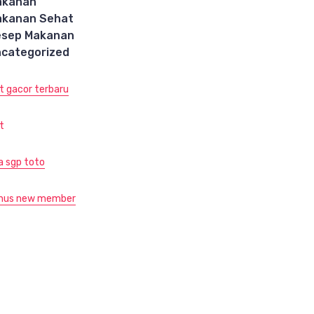
akanan
akanan Sehat
esep Makanan
categorized
ot gacor terbaru
t
ja sgp toto
nus new member