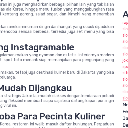
ran ini juga menghadirkan berbagai pilihan lain yang tak kalah
edas ala Korea, hingga menu fusion yang menggabungkan rasa
A
erti kentang goreng, salad segar, dan kimchi yang menambah
ra
rkan aneka minuman dingin dan hangat yang cocok dipadukan
sl
mencoba sensasi berbeda, tersedia juga set menu yang bisa
slo
slo
ng Instagramable
sl
sl
engalaman makan yang nyaman dan estetis. Interiornya modern
ot-spot foto menarik siap memanjakan para pengunjung yang
jo
sp
makan, tetapi juga destinasi kuliner baru di Jakarta yang bisa
sit
keluarga.
sl
 Mudah Dijangkau
sl
slo
rea strategis Jakarta, mudah diakses dengan kendaraan pribadi
sl
g fleksibel membuat siapa saja bisa datang kapan pun ingin
Me
viral ini.
Fe
oba Para Pecinta Kuliner
Ja
orea, restoran ini wajib masuk daftar kunjungan. Perpaduan
D