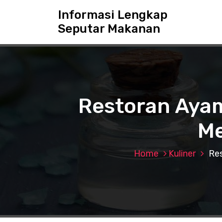
S
Informasi Lengkap
k
Seputar Makanan
i
p
t
o
c
o
n
Restoran Ayam
t
e
Me
n
t
Home
Kuliner
Res