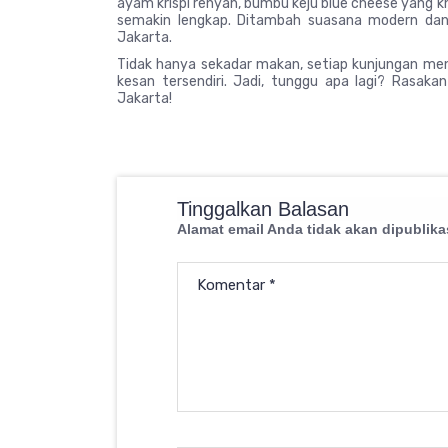
ayam krispi renyah, bumbu keju blue cheese yang 
semakin lengkap. Ditambah suasana modern dan 
Jakarta.
Tidak hanya sekadar makan, setiap kunjungan me
kesan tersendiri. Jadi, tunggu apa lagi? Rasak
Jakarta!
Tinggalkan Balasan
Alamat email Anda tidak akan dipublika
Komentar
*