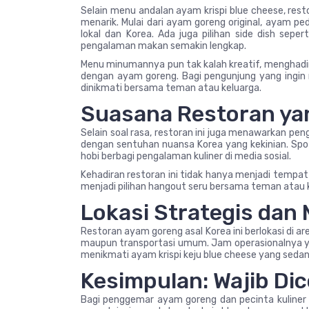
Selain menu andalan ayam krispi blue cheese, resto
menarik. Mulai dari ayam goreng original, ayam p
lokal dan Korea. Ada juga pilihan side dish sep
pengalaman makan semakin lengkap.
Menu minumannya pun tak kalah kreatif, menghadi
dengan ayam goreng. Bagi pengunjung yang ingin 
dinikmati bersama teman atau keluarga.
Suasana Restoran ya
Selain soal rasa, restoran ini juga menawarkan p
dengan sentuhan nuansa Korea yang kekinian. Sp
hobi berbagi pengalaman kuliner di media sosial.
Kehadiran restoran ini tidak hanya menjadi tempat 
menjadi pilihan hangout seru bersama teman atau 
Lokasi Strategis dan
Restoran ayam goreng asal Korea ini berlokasi di a
maupun transportasi umum. Jam operasionalnya yan
menikmati ayam krispi keju blue cheese yang sedang 
Kesimpulan: Wajib Dic
Bagi penggemar ayam goreng dan pecinta kuliner K