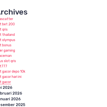
rchives
jascatter
ot bet 200
t qris
t thailand
ot olympus
ot bonus
ker gaming
aceman
us slot qris
ot777
ot gacor depo 10k
t gacor hari ini
ot gacor
i 2026
bruari 2026
nuari 2026
esember 2025