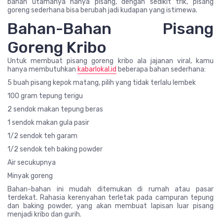
bahan utamanya hanya pisang, dengan sedikit trik, pisang
goreng sederhana bisa berubah jadi kudapan yang istimewa.
Bahan-Bahan Pisang
Goreng Kribo
Untuk membuat pisang goreng kribo ala jajanan viral, kamu
hanya membutuhkan
kabarlokal.id
beberapa bahan sederhana:
5 buah pisang kepok matang, pilih yang tidak terlalu lembek
100 gram tepung terigu
2 sendok makan tepung beras
1 sendok makan gula pasir
1/2 sendok teh garam
1/2 sendok teh baking powder
Air secukupnya
Minyak goreng
Bahan-bahan ini mudah ditemukan di rumah atau pasar
terdekat. Rahasia kerenyahan terletak pada campuran tepung
dan baking powder, yang akan membuat lapisan luar pisang
menjadi kribo dan gurih.