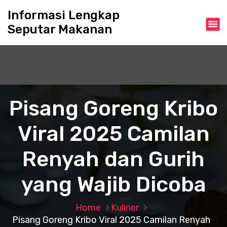
S
Informasi Lengkap
k
Seputar Makanan
i
p
t
o
c
o
n
Pisang Goreng Kribo
t
e
Viral 2025 Camilan
n
t
Renyah dan Gurih
yang Wajib Dicoba
Home
Kuliner
Pisang Goreng Kribo Viral 2025 Camilan Renyah