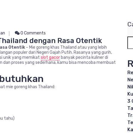
C
nan
0 Comments
Thailand dengan Rasa Otentik
asa Otentik
– Mie goreng khas Thailand atau yang lebih
angan populer dari Negeri Gajah Putih. Rasanya yang gurih,
si unik yang memikat
slot gacor
banyak pecinta kuliner di
R
an dan proses yang sederhana, kamu bisa mencoba membuat
Re
ibutuhkan
Ne
Ni
at mie goreng khas Thailand:
Ku
3 
Ta
Tr
au tahu)
Te
Ka