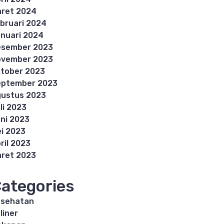
ret 2024
bruari 2024
nuari 2024
esember 2023
ovember 2023
tober 2023
eptember 2023
ustus 2023
li 2023
ni 2023
i 2023
ril 2023
ret 2023
ategories
esehatan
liner