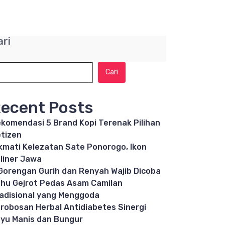
ari
Cari
ecent Posts
komendasi 5 Brand Kopi Terenak Pilihan
tizen
kmati Kelezatan Sate Ponorogo, Ikon
liner Jawa
Gorengan Gurih dan Renyah Wajib Dicoba
hu Gejrot Pedas Asam Camilan
adisional yang Menggoda
robosan Herbal Antidiabetes Sinergi
yu Manis dan Bungur