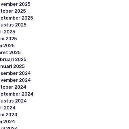
ovember 2025
tober 2025
eptember 2025
ustus 2025
li 2025
ni 2025
i 2025
ret 2025
bruari 2025
nuari 2025
esember 2024
ovember 2024
tober 2024
eptember 2024
ustus 2024
li 2024
ni 2024
i 2024
ril 2024