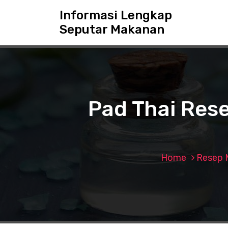
S
Informasi Lengkap
k
Seputar Makanan
i
p
t
o
c
o
n
Pad Thai Res
t
e
n
t
Home
Resep 