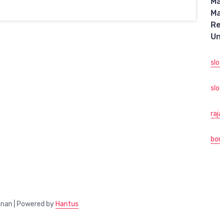
M
M
R
Un
sl
slo
ra
bo
anan | Powered by
Hantus