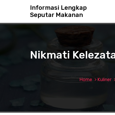
S
Informasi Lengkap
k
Seputar Makanan
i
p
t
o
c
o
n
Nikmati Keleza
t
e
n
t
Home
Kuliner