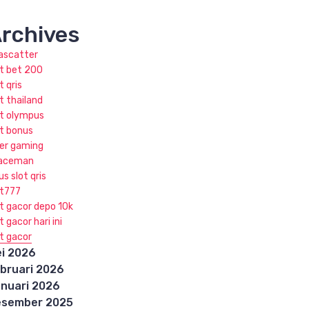
rchives
jascatter
ot bet 200
t qris
t thailand
ot olympus
ot bonus
ker gaming
aceman
us slot qris
ot777
ot gacor depo 10k
t gacor hari ini
ot gacor
i 2026
bruari 2026
nuari 2026
esember 2025