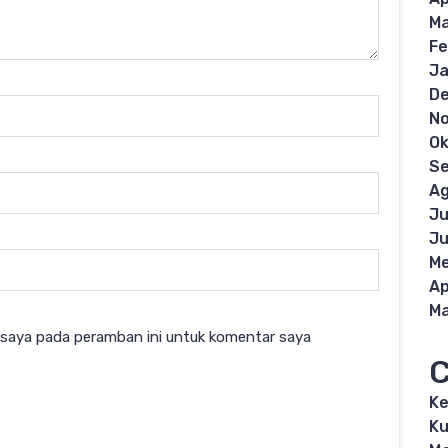
Ma
Fe
Ja
D
N
Ok
S
Ag
Ju
Ju
Me
Ap
Ma
 saya pada peramban ini untuk komentar saya
C
K
Ku