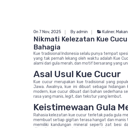
On 7 Nov, 2025
By admin
Kuliner
,
Makan
Nikmati Kelezatan Kue Cuc
Bahagia
Kue tradisional Indonesia selalu punya tempat spesia
yang tak pernah lekang oleh waktu adalah Kue Cuc
alami dari gula merah, dan motif bersarang yang un
Asal Usul Kue Cucur
Kue cucur merupakan kue tradisional yang popule
Jawa. Awalnya, kue ini dibuat sebagai hidangan
modern, kue cucur dibuat dari bahan sederhana se
rasa yang manis, legit, dan tekstur yang lembut.
Keistimewaan Gula M
Rahasia kelezatan kue cucur terletak pada gula m
membuat setiap gigitan terasa hangat dan manis t
memiliki kandungan mineral seperti zat besi d