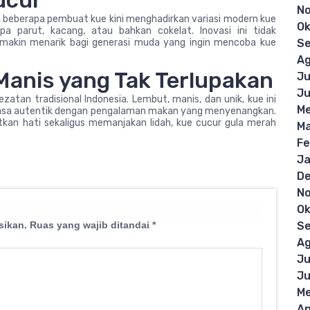
ucur
N
, beberapa pembuat kue kini menghadirkan variasi modern kue
Ok
a parut, kacang, atau bahkan cokelat. Inovasi ini tidak
emakin menarik bagi generasi muda yang ingin mencoba kue
S
Ag
Manis yang Tak Terlupakan
Ju
Ju
zatan tradisional Indonesia. Lembut, manis, dan unik, kue ini
Me
a rasa autentik dengan pengalaman makan yang menyenangkan.
kan hati sekaligus memanjakan lidah, kue cucur gula merah
Ma
Fe
Ja
D
N
Ok
sikan.
Ruas yang wajib ditandai
*
S
Ag
Ju
Ju
Me
Ap