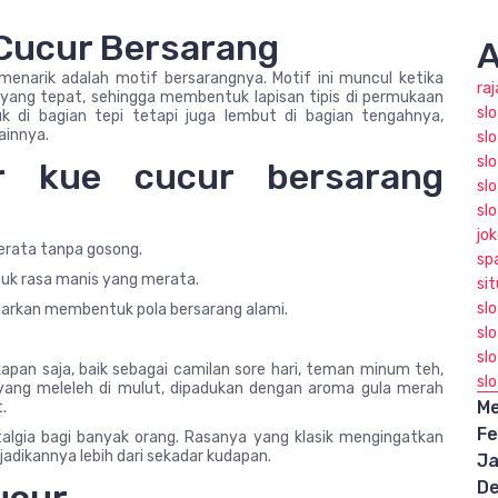
Cucur Bersarang
A
enarik adalah motif bersarangnya. Motif ini muncul ketika
ra
yang tepat, sehingga membentuk lapisan tipis di permukaan
sl
k di bagian tepi tetapi juga lembut di bagian tengahnya,
ainnya.
slo
slo
r kue cucur bersarang
sl
sl
jo
rata tanpa gosong.
sp
uk rasa manis yang merata.
sit
sl
iarkan membentuk pola bersarang alami.
sl
slo
apan saja, baik sebagai camilan sore hari, teman minum teh,
sl
 yang meleleh di mulut, dipadukan dengan aroma gula merah
Me
.
Fe
ostalgia bagi banyak orang. Rasanya yang klasik mengingatkan
adikannya lebih dari sekadar kudapan.
Ja
D