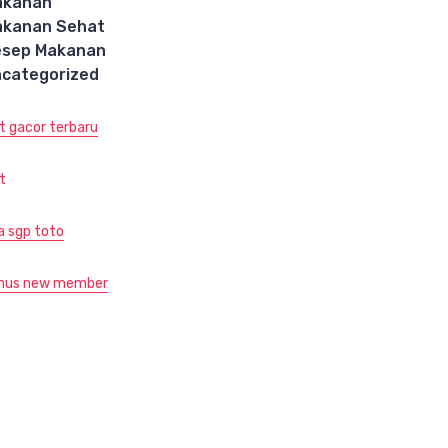
akanan
akanan Sehat
esep Makanan
categorized
ot gacor terbaru
t
ja sgp toto
nus new member