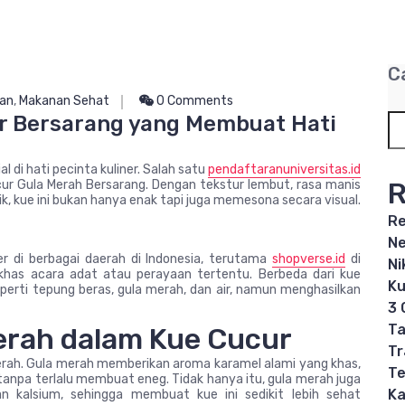
C
an
,
Makanan Sehat
0 Comments
ur Bersarang yang Membuat Hati
l di hati pecinta kuliner. Salah satu
pendaftaranuniversitas.id
R
ur Gula Merah Bersarang. Dengan tekstur lembut, rasa manis
ik, kue ini bukan hanya enak tapi juga memesona secara visual.
Re
Ne
r di berbagai daerah di Indonesia, terutama
shopverse.id
di
Ni
 khas acara adat atau perayaan tertentu. Berbeda dari kue
Ku
perti tepung beras, gula merah, dan air, namun menghasilkan
3 
Ta
erah dalam Kue Cucur
Tr
erah. Gula merah memberikan aroma karamel alami yang khas,
Te
anpa terlalu membuat eneg. Tidak hanya itu, gula merah juga
Ka
an kalsium, sehingga membuat kue ini sedikit lebih sehat