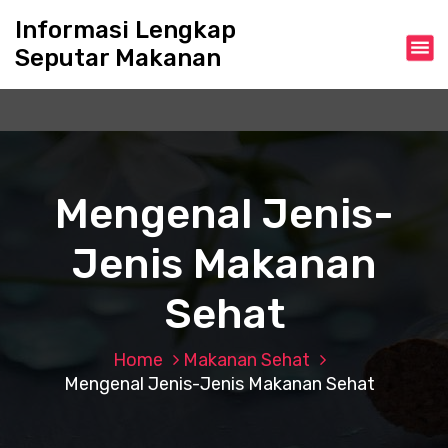
S
Informasi Lengkap
k
Seputar Makanan
i
p
t
o
c
o
n
Mengenal Jenis-
t
e
Jenis Makanan
n
t
Sehat
Home
Makanan Sehat
Mengenal Jenis-Jenis Makanan Sehat