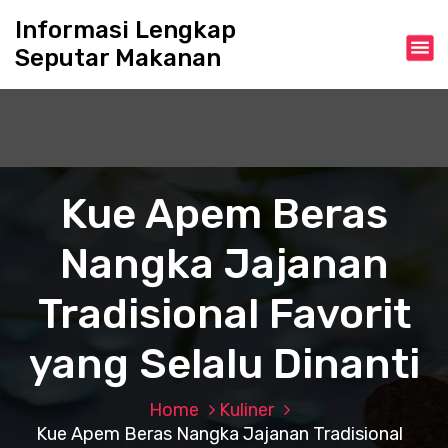
S
Informasi Lengkap
k
Seputar Makanan
i
p
t
o
c
o
n
Kue Apem Beras
t
e
Nangka Jajanan
n
t
Tradisional Favorit
yang Selalu Dinanti
Home
Kuliner
Kue Apem Beras Nangka Jajanan Tradisional