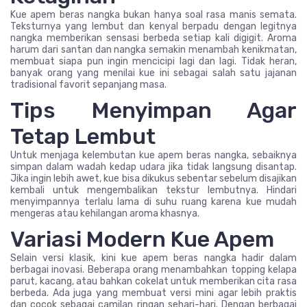
Kue apem beras nangka bukan hanya soal rasa manis semata.
Teksturnya yang lembut dan kenyal berpadu dengan legitnya
nangka memberikan sensasi berbeda setiap kali digigit. Aroma
harum dari santan dan nangka semakin menambah kenikmatan,
membuat siapa pun ingin mencicipi lagi dan lagi. Tidak heran,
banyak orang yang menilai kue ini sebagai salah satu jajanan
tradisional favorit sepanjang masa.
Tips Menyimpan Agar
Tetap Lembut
Untuk menjaga kelembutan kue apem beras nangka, sebaiknya
simpan dalam wadah kedap udara jika tidak langsung disantap.
Jika ingin lebih awet, kue bisa dikukus sebentar sebelum disajikan
kembali untuk mengembalikan tekstur lembutnya. Hindari
menyimpannya terlalu lama di suhu ruang karena kue mudah
mengeras atau kehilangan aroma khasnya.
Variasi Modern Kue Apem
Selain versi klasik, kini kue apem beras nangka hadir dalam
berbagai inovasi. Beberapa orang menambahkan topping kelapa
parut, kacang, atau bahkan cokelat untuk memberikan cita rasa
berbeda. Ada juga yang membuat versi mini agar lebih praktis
dan cocok sebagai camilan ringan sehari-hari. Dengan berbagai