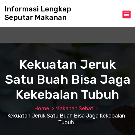
S
Informasi Lengkap
k
Seputar Makanan
i
p
t
o
c
o
n
Kekuatan Jeruk
t
e
Satu Buah Bisa Jaga
n
t
Kekebalan Tubuh
Home
Makanan Sehat
Kekuatan Jeruk Satu Buah Bisa Jaga Kekebalan
Tubuh