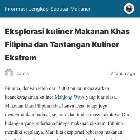
Informasi Lengkap Seputar Makanan
Eksplorasi kuliner Makanan Khas
Filipina dan Tantangan Kuliner
Ekstrem
admin
2 tahun ago
Filipina, dengan lebih dari 7.000 pulau, menawarkan
keanekaragaman kuliner
Mahjong Ways
yang luar biasa.
Makanan khas Filipina tidak hanya lezat, tetapi juga
mencerminkan budaya, sejarah, dan tradisi masyarakatnya. Dari
hidangan yang sederhana hingga makanan ekstrem, Filipina
memiliki segalanya. Mari kita eksplorasi beberapa makanan