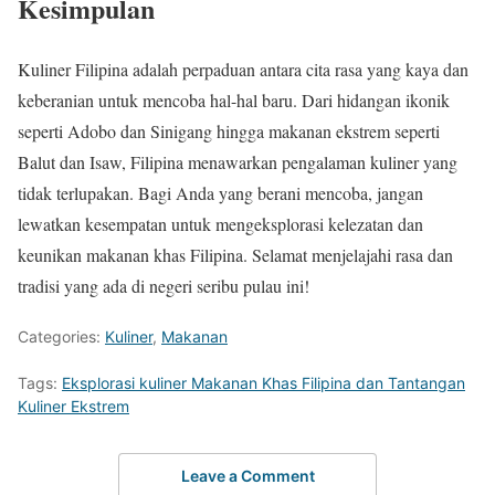
Kesimpulan
Kuliner Filipina adalah perpaduan antara cita rasa yang kaya dan
keberanian untuk mencoba hal-hal baru. Dari hidangan ikonik
seperti Adobo dan Sinigang hingga makanan ekstrem seperti
Balut dan Isaw, Filipina menawarkan pengalaman kuliner yang
tidak terlupakan. Bagi Anda yang berani mencoba, jangan
lewatkan kesempatan untuk mengeksplorasi kelezatan dan
keunikan makanan khas Filipina. Selamat menjelajahi rasa dan
tradisi yang ada di negeri seribu pulau ini!
Categories:
Kuliner
,
Makanan
Tags:
Eksplorasi kuliner Makanan Khas Filipina dan Tantangan
Kuliner Ekstrem
Leave a Comment