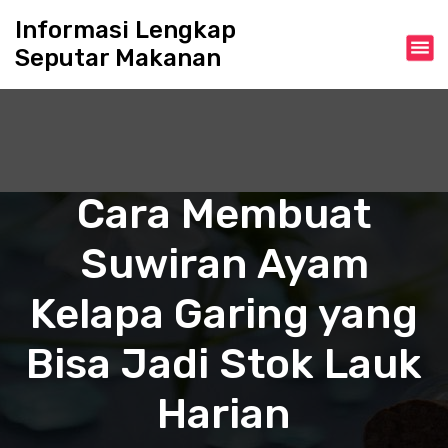
S
Informasi Lengkap
k
Seputar Makanan
i
p
t
o
c
o
n
Cara Membuat
t
e
Suwiran Ayam
n
t
Kelapa Garing yang
Bisa Jadi Stok Lauk
Harian