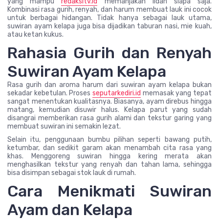
yang mampu
redaksitv.id
memanjakan lidah siapa saja.
Kombinasi rasa gurih, renyah, dan harum membuat lauk ini cocok
untuk berbagai hidangan. Tidak hanya sebagai lauk utama,
suwiran ayam kelapa juga bisa dijadikan taburan nasi, mie kuah,
atau ketan kukus.
Rahasia Gurih dan Renyah
Suwiran Ayam Kelapa
Rasa gurih dan aroma harum dari suwiran ayam kelapa bukan
sekadar kebetulan. Proses
seputarkediri.id
memasak yang tepat
sangat menentukan kualitasnya. Biasanya, ayam direbus hingga
matang, kemudian disuwir halus. Kelapa parut yang sudah
disangrai memberikan rasa gurih alami dan tekstur garing yang
membuat suwiran ini semakin lezat.
Selain itu, penggunaan bumbu pilihan seperti bawang putih,
ketumbar, dan sedikit garam akan menambah cita rasa yang
khas. Menggoreng suwiran hingga kering merata akan
menghasilkan tekstur yang renyah dan tahan lama, sehingga
bisa disimpan sebagai stok lauk di rumah.
Cara Menikmati Suwiran
Ayam dan Kelapa