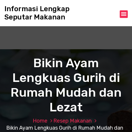
S
Informasi Lengkap
k
Seputar Makanan
i
p
t
o
c
o
n
Bikin Ayam
t
e
Lengkuas Gurih di
n
t
Rumah Mudah dan
Lezat
Home
Resep Makanan
Bikin Ayam Lengkuas Gurih di Rumah Mudah dan