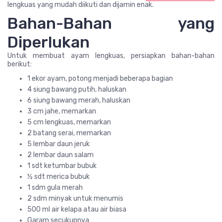
lengkuas yang mudah diikuti dan dijamin enak.
Bahan-Bahan yang
Diperlukan
Untuk membuat ayam lengkuas, persiapkan bahan-bahan
berikut:
1 ekor ayam, potong menjadi beberapa bagian
4 siung bawang putih, haluskan
6 siung bawang merah, haluskan
3 cm jahe, memarkan
5 cm lengkuas, memarkan
2 batang serai, memarkan
5 lembar daun jeruk
2 lembar daun salam
1 sdt ketumbar bubuk
½ sdt merica bubuk
1 sdm gula merah
2 sdm minyak untuk menumis
500 ml air kelapa atau air biasa
Garam secukupnya