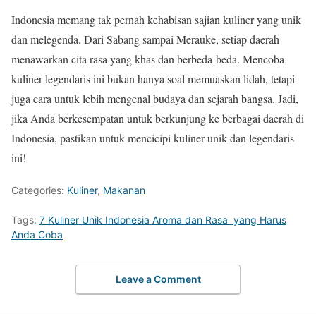
Indonesia memang tak pernah kehabisan sajian kuliner yang unik
dan melegenda. Dari Sabang sampai Merauke, setiap daerah
menawarkan cita rasa yang khas dan berbeda-beda. Mencoba
kuliner legendaris ini bukan hanya soal memuaskan lidah, tetapi
juga cara untuk lebih mengenal budaya dan sejarah bangsa. Jadi,
jika Anda berkesempatan untuk berkunjung ke berbagai daerah di
Indonesia, pastikan untuk mencicipi kuliner unik dan legendaris
ini!
Categories:
Kuliner
,
Makanan
Tags:
7 Kuliner Unik Indonesia Aroma dan Rasa yang Harus
Anda Coba
Leave a Comment