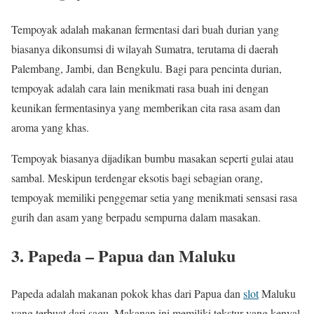
Tempoyak adalah makanan fermentasi dari buah durian yang
biasanya dikonsumsi di wilayah Sumatra, terutama di daerah
Palembang, Jambi, dan Bengkulu. Bagi para pencinta durian,
tempoyak adalah cara lain menikmati rasa buah ini dengan
keunikan fermentasinya yang memberikan cita rasa asam dan
aroma yang khas.
Tempoyak biasanya dijadikan bumbu masakan seperti gulai atau
sambal. Meskipun terdengar eksotis bagi sebagian orang,
tempoyak memiliki penggemar setia yang menikmati sensasi rasa
gurih dan asam yang berpadu sempurna dalam masakan.
3.
Papeda – Papua dan Maluku
Papeda adalah makanan pokok khas dari Papua dan
slot
Maluku
yang terbuat dari sagu. Makanan ini memiliki tekstur yang kenyal