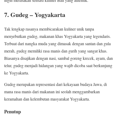
ingin merasakan sensasi kuliner Bali yang autentik.
7.
Gudeg – Yogyakarta
Tak lengkap rasanya membicarakan kuliner unik tanpa
menyebutkan gudeg, makanan khas Yogyakarta yang legendaris.
Terbuat dari nangka muda yang dimasak dengan santan dan gula
merah, gudeg memiliki rasa manis dan gurih yang sangat khas.
Biasanya disajikan dengan nasi, sambal goreng krecek, ayam, dan
telur, gudeg menjadi hidangan yang wajib dicoba saat berkunjung
ke Yogyakarta.
Gudeg merupakan representasi dari kekayaan budaya Jawa, di
mana rasa manis dari makanan ini seolah menggambarkan
keramahan dan kelembutan masyarakat Yogyakarta.
Penutup