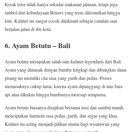
Kerak telor tidak hanya sekadar makanan jalanan, tetapi juga
simbol dari kebudayaan Betawi yang terus dilestarikan hingga
kini. Kuliner ini sangat cocok dinikmati sebagai camilan saat
berjalan-jalan di ibu kota.
6.
Ayam Betutu – Bali
Ayam betutu merupakan salah satu kuliner legendaris dari Bali.
Ayam yang dimasak dengan bumbu lengkap dan dibungkus daun
pisang ini memiliki cita rasa yang gurih dan pedas. Proses
memasaknya cukup lama, karena ayam dipanggang di atas bara
api atau dikukus hingga bumbunya meresap sempurna.
Ayam betutu biasanya disajikan bersama nasi dan sambal matah,
menciptakan harmoni rasa pedas, gurih, dan segar yang khas.
Kuliner ini sering menjadi pilihan utama bagi wisatawan yang