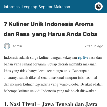
Informasi Lengkap Seputar Makanan
7 Kuliner Unik Indonesia Aroma
dan Rasa yang Harus Anda Coba
admin
2 tahun ago
Indonesia adalah surga kuliner dengan kekayaan
rtp live
rasa dan
bahan yang sangat beragam. Setiap daerah memiliki makanan
khas yang tidak hanya lezat, tetapi juga unik. Beberapa di
antaranya sudah dikenal secara nasional maupun internasional
dan menjadi kuliner legendaris yang wajib dicoba. Berikut adalah
beberapa kuliner unik di Indonesia yang tak boleh dilewatkan.
1.
Nasi Tiwul – Jawa Tengah dan Jawa