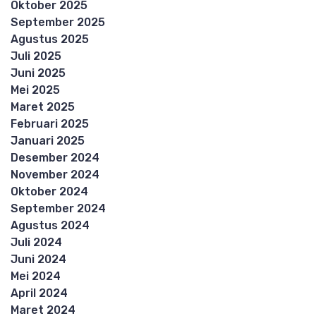
Oktober 2025
September 2025
Agustus 2025
Juli 2025
Juni 2025
Mei 2025
Maret 2025
Februari 2025
Januari 2025
Desember 2024
November 2024
Oktober 2024
September 2024
Agustus 2024
Juli 2024
Juni 2024
Mei 2024
April 2024
Maret 2024