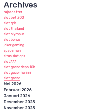
Archives
rajascatter
slot bet 200
slot qris
slot thailand
slot olympus
slot bonus
joker gaming
spaceman
situs slot qris
slot777
slot gacor depo 10k
slot gacor hari ini
slot gacor
Mei 2026
Februari 2026
Januari 2026
Desember 2025
November 2025