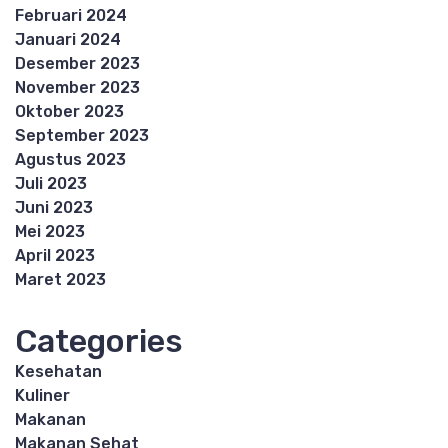
Februari 2024
Januari 2024
Desember 2023
November 2023
Oktober 2023
September 2023
Agustus 2023
Juli 2023
Juni 2023
Mei 2023
April 2023
Maret 2023
Categories
Kesehatan
Kuliner
Makanan
Makanan Sehat