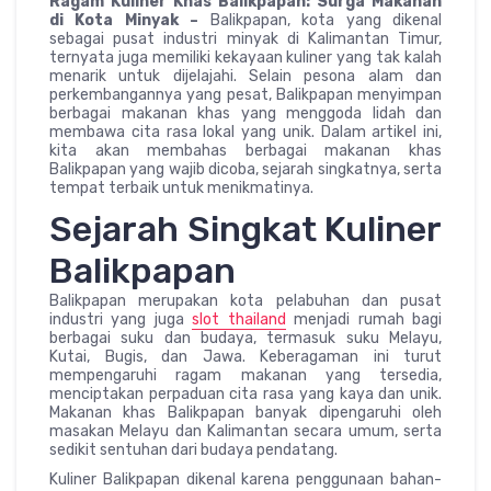
Ragam Kuliner Khas Balikpapan: Surga Makanan
di Kota Minyak –
Balikpapan, kota yang dikenal
sebagai pusat industri minyak di Kalimantan Timur,
ternyata juga memiliki kekayaan kuliner yang tak kalah
menarik untuk dijelajahi. Selain pesona alam dan
perkembangannya yang pesat, Balikpapan menyimpan
berbagai makanan khas yang menggoda lidah dan
membawa cita rasa lokal yang unik. Dalam artikel ini,
kita akan membahas berbagai makanan khas
Balikpapan yang wajib dicoba, sejarah singkatnya, serta
tempat terbaik untuk menikmatinya.
Sejarah Singkat Kuliner
Balikpapan
Balikpapan merupakan kota pelabuhan dan pusat
industri yang juga
slot thailand
menjadi rumah bagi
berbagai suku dan budaya, termasuk suku Melayu,
Kutai, Bugis, dan Jawa. Keberagaman ini turut
mempengaruhi ragam makanan yang tersedia,
menciptakan perpaduan cita rasa yang kaya dan unik.
Makanan khas Balikpapan banyak dipengaruhi oleh
masakan Melayu dan Kalimantan secara umum, serta
sedikit sentuhan dari budaya pendatang.
Kuliner Balikpapan dikenal karena penggunaan bahan-