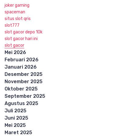
joker gaming
spaceman
situs slot qris
slot777
slot gacor depo 10k
slot gacor hari ini
slot gacor
Mei 2026
Februari 2026
Januari 2026
Desember 2025
November 2025
Oktober 2025
September 2025
Agustus 2025
Juli 2025
Juni 2025
Mei 2025
Maret 2025