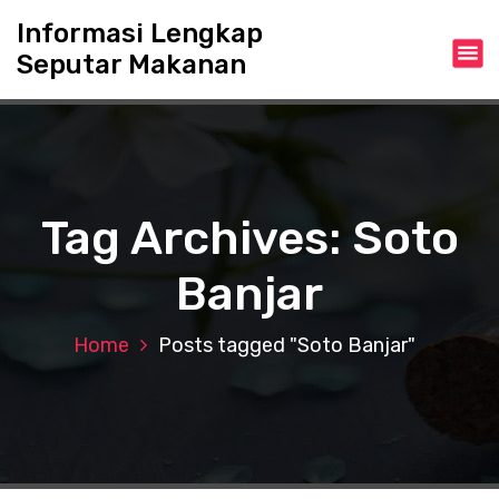
S
Informasi Lengkap
k
Seputar Makanan
i
p
t
o
c
o
n
Tag Archives: Soto
t
e
Banjar
n
t
Home
Posts tagged "Soto Banjar"