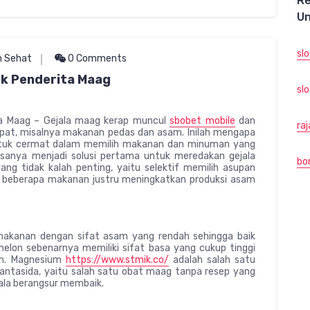
R
Un
sl
 Sehat
0 Comments
k Penderita Maag
slo
a Maag – Gejala maag kerap muncul
sbobet mobile
dan
ra
epat, misalnya makanan pedas dan asam. Inilah mengapa
untuk cermat dalam memilih makanan dan minuman yang
asanya menjadi solusi pertama untuk meredakan gejala
bo
ng tidak kalah penting, yaitu selektif memilih asupan
, beberapa makanan justru meningkatkan produksi asam
makanan dengan sifat asam yang rendah sehingga baik
elon sebenarnya memiliki sifat basa yang cukup tinggi
um. Magnesium
https://www.stmik.co/
adalah salah satu
ntasida, yaitu salah satu obat maag tanpa resep yang
ala berangsur membaik.