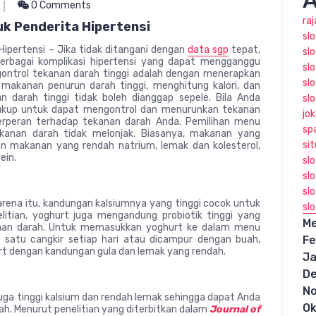
A
0 Comments
ra
k Penderita Hipertensi
sl
ipertensi – Jika tidak ditangani dengan
data sgp
tepat,
slo
erbagai komplikasi hipertensi yang dapat mengganggu
slo
ontrol tekanan darah tinggi adalah dengan menerapkan
sl
makanan penurun darah tinggi, menghitung kalori, dan
 darah tinggi tidak boleh dianggap sepele. Bila Anda
sl
k cukup untuk dapat mengontrol dan menurunkan tekanan
jo
erperan terhadap tekanan darah Anda. Pemilihan menu
sp
kanan darah tidak melonjak. Biasanya, makanan yang
sit
an makanan yang rendah natrium, lemak dan kolesterol,
ein.
sl
sl
slo
rena itu, kandungan kalsiumnya yang tinggi cocok untuk
sl
litian, yoghurt juga mengandung probiotik tinggi yang
Me
nan darah. Untuk memasukkan yoghurt ke dalam menu
 satu cangkir setiap hari atau dicampur dengan buah,
Fe
urt dengan kandungan gula dan lemak yang rendah.
Ja
D
N
 juga tinggi kalsium dan rendah lemak sehingga dapat Anda
Ok
h. Menurut penelitian yang diterbitkan dalam
Journal of