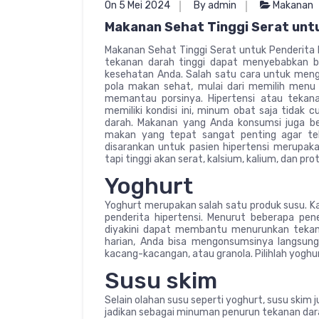
On 5 Mei 2024
By admin
Makanan
Makanan Sehat Tinggi Serat untu
Makanan Sehat Tinggi Serat untuk Penderita H
tekanan darah tinggi dapat menyebabkan b
kesehatan Anda. Salah satu cara untuk meng
pola makan sehat, mulai dari memilih menu 
memantau porsinya. Hipertensi atau tekanan
memiliki kondisi ini, minum obat saja tida
darah. Makanan yang Anda konsumsi juga b
makan yang tepat sangat penting agar te
disarankan untuk pasien hipertensi merupak
tapi tinggi akan serat, kalsium, kalium, dan prot
Yoghurt
Yoghurt merupakan salah satu produk susu. Ka
penderita hipertensi. Menurut beberapa pene
diyakini dapat membantu menurunkan teka
harian, Anda bisa mengonsumsinya langsung
kacang-kacangan, atau granola. Pilihlah yogh
Susu skim
Selain olahan susu seperti yoghurt, susu skim
jadikan sebagai minuman penurun tekanan dara