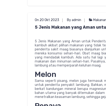
On 20 Okt 2023
By admin
Makanan
5 Jenis Makanan yang Aman untu
5 Jenis Makanan yang Aman untuk Penderit
kambuh akibat pilihan makanan yang tidak t
penderita sakit maag biasanya dianjurkan 
mereka konsumsi sehari-hari. Obat maag bi
yang mendadak kambuh. Ada satu hal lagi ya
makanan dan minuman sehari-hari. Pasalnya
lambung atau memperparah keluhan maag.
Melon
Sama seperti pisang, melon juga termasuk 
untuk penderita penyakit lambung. Bahkan, m
berkat kandungan mineral berupa magnesi
bahan utama yang banyak ditemukan dalam a
menetralkan keasaman lambung, sehingga gej
Pepaya