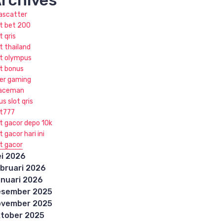
rchives
jascatter
ot bet 200
t qris
t thailand
ot olympus
ot bonus
ker gaming
aceman
us slot qris
ot777
ot gacor depo 10k
t gacor hari ini
ot gacor
i 2026
bruari 2026
nuari 2026
esember 2025
ovember 2025
tober 2025