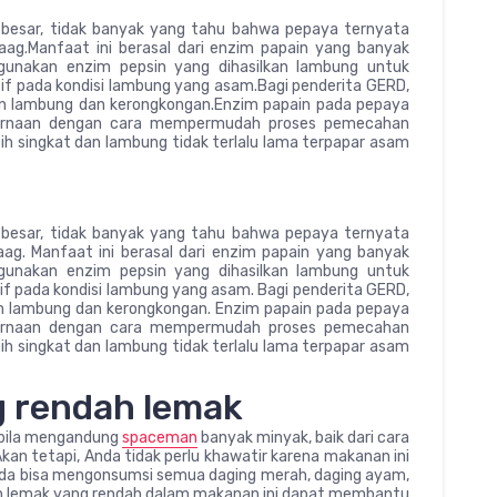
 besar, tidak banyak yang tahu bahwa pepaya ternyata
ag.Manfaat ini berasal dari enzim papain yang banyak
unakan enzim pepsin yang dihasilkan lambung untuk
if pada kondisi lambung yang asam.Bagi penderita GERD,
an lambung dan kerongkongan.Enzim papain pada pepaya
ernaan dengan cara mempermudah proses pemecahan
ebih singkat dan lambung tidak terlalu lama terpapar asam
 besar, tidak banyak yang tahu bahwa pepaya ternyata
ag. Manfaat ini berasal dari enzim papain yang banyak
unakan enzim pepsin yang dihasilkan lambung untuk
if pada kondisi lambung yang asam. Bagi penderita GERD,
an lambung dan kerongkongan. Enzim papain pada pepaya
ernaan dengan cara mempermudah proses pemecahan
ebih singkat dan lambung tidak terlalu lama terpapar asam
g rendah lemak
bila mengandung
spaceman
banyak minyak, baik dari cara
n tetapi, Anda tidak perlu khawatir karena makanan ini
nda bisa mengonsumsi semua daging merah, daging ayam,
n lemak yang rendah dalam makanan ini dapat membantu