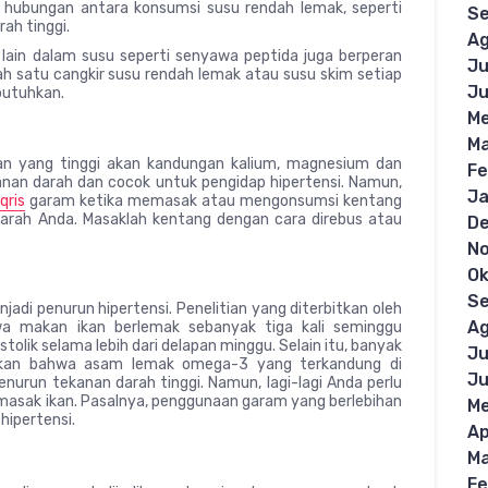
 hubungan antara konsumsi susu rendah lemak, seperti
S
ah tinggi.
Ag
ain dalam susu seperti senyawa peptida juga berperan
Ju
 satu cangkir susu rendah lemak atau susu skim setiap
Ju
butuhkan.
Me
Ma
n yang tinggi akan kandungan kalium, magnesium dan
Fe
nan darah dan cocok untuk pengidap hipertensi. Namun,
Ja
qris
garam ketika memasak atau mengonsumsi kentang
arah Anda. Masaklah kentang dengan cara direbus atau
D
N
Ok
S
adi penurun hipertensi. Penelitian yang diterbitkan oleh
Ag
 makan ikan berlemak sebanyak tiga kali seminggu
olik selama lebih dari delapan minggu. Selain itu, banyak
Ju
ukan bahwa asam lemak omega-3 yang terkandung di
Ju
nurun tekanan darah tinggi. Namun, lagi-lagi Anda perlu
ak ikan. Pasalnya, penggunaan garam yang berlebihan
Me
hipertensi.
Ap
Ma
Fe