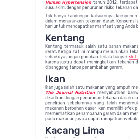
Human Hypertension
tahun 2012, terdapat
susu skim, dengan penurunan risiko tekanan dar
Tak hanya kandungan kalsiumnya, komponen l
dalam menurunkan tekanan darah. Konsumsilah
hari untuk mendapatkan manfaat yang Anda 
Kentang
Kentang termasuk salah satu bahan makana
serat. Ketiga zat ini mampu menurunkan teka
sebaiknya jangan gunakan terlalu banyak
slot 
karena justru dapat meningkatkan tekanan d
dipanggang tanpa penambahan garam.
Ikan
Ikan juga salah satu makanan yang ampuh menj
The Journal Nutrition
menyebutkan bahwa
dikaitkan dengan penurunan tekanan darah diast
penelitian sebelumnya yang telah menem
makanan berbahan dasar ikan memiliki efek pe
memerhatikan penambahan garam dalam memas
pada makanan justru dapat menjadi penyebab 
Kacang Lima