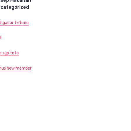
esep Makanan
categorized
ot gacor terbaru
t
ja sgp toto
nus new member