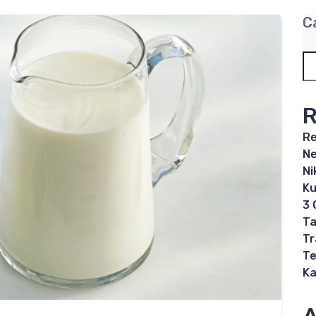
C
R
Re
Ne
Ni
Ku
3 
Ta
Tr
Te
Ka