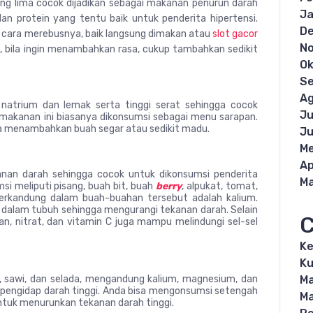
g lima cocok dijadikan sebagai makanan penurun darah
Ja
an protein yang tentu baik untuk penderita hipertensi.
D
cara merebusnya, baik langsung dimakan atau
slot gacor
N
 bila ingin menambahkan rasa, cukup tambahkan sedikit
Ok
S
Ag
trium dan lemak serta tinggi serat sehingga cocok
Ju
 makanan ini biasanya dikonsumsi sebagai menu sarapan.
sa menambahkan buah segar atau sedikit madu.
Ju
Me
Ap
nan darah sehingga cocok untuk dikonsumsi penderita
Ma
msi meliputi pisang, buah bit, buah
berry
, alpukat, tomat,
terkandung dalam buah-buahan tersebut adalah kalium.
dalam tubuh sehingga mengurangi tekanan darah. Selain
C
dan, nitrat, dan vitamin C juga mampu melindungi sel-sel
K
Ku
au, sawi, dan selada, mengandung kalium, magnesium, dan
M
pengidap darah tinggi. Anda bisa mengonsumsi setengah
M
untuk menurunkan tekanan darah tinggi.