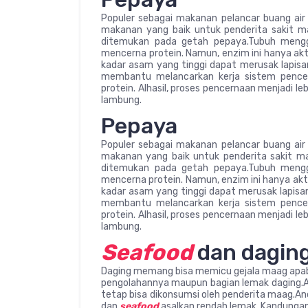
Populer sebagai makanan pelancar buang air
makanan yang baik untuk penderita sakit ma
ditemukan pada getah pepaya.Tubuh mengg
mencerna protein. Namun, enzim ini hanya akt
kadar asam yang tinggi dapat merusak lapis
membantu melancarkan kerja sistem penc
protein. Alhasil, proses pencernaan menjadi l
lambung.
Pepaya
Populer sebagai makanan pelancar buang air
makanan yang baik untuk penderita sakit ma
ditemukan pada getah pepaya.Tubuh mengg
mencerna protein. Namun, enzim ini hanya akt
kadar asam yang tinggi dapat merusak lapis
membantu melancarkan kerja sistem penc
protein. Alhasil, proses pencernaan menjadi l
lambung.
Seafood
dan dagin
Daging memang bisa memicu gejala maag apa
pengolahannya maupun bagian lemak daging.Aka
tetap bisa dikonsumsi oleh penderita maag.A
dan
seafood
asalkan rendah lemak. Kandunga