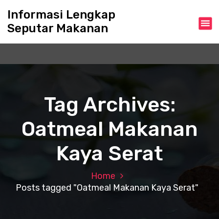
S
Informasi Lengkap
k
Seputar Makanan
i
p
t
o
c
o
n
Tag Archives:
t
e
Oatmeal Makanan
n
t
Kaya Serat
Home
Posts tagged "Oatmeal Makanan Kaya Serat"