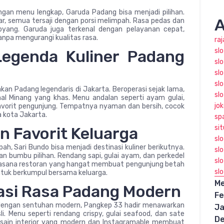
an menu lengkap, Garuda Padang bisa menjadi pilihan.
A
kar, semua tersaji dengan porsi melimpah. Rasa pedas dan
oyang. Garuda juga terkenal dengan pelayanan cepat,
anpa mengurangi kualitas rasa.
ra
sl
Legenda Kuliner Padang
slo
slo
sl
n Padang legendaris di Jakarta. Beroperasi sejak lama,
sl
al Minang yang khas. Menu andalan seperti ayam gulai,
jo
favorit pengunjung. Tempatnya nyaman dan bersih, cocok
 kota Jakarta.
sp
sit
an Favorit Keluarga
sl
, Sari Bundo bisa menjadi destinasi kuliner berikutnya.
sl
n bumbu pilihan. Rendang sapi, gulai ayam, dan perkedel
slo
uasana restoran yang hangat membuat pengunjung betah
sl
tuk berkumpul bersama keluarga.
Me
vasi Rasa Padang Modern
Fe
 dengan sentuhan modern, Pangkep 33 hadir menawarkan
Ja
li. Menu seperti rendang crispy, gulai seafood, dan sate
D
Desain interior yang modern dan Instagramable membuat