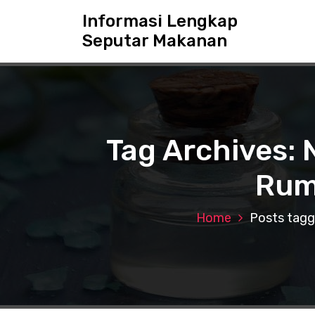
S
Informasi Lengkap
k
Seputar Makanan
i
p
t
o
c
o
n
Tag Archives: 
t
e
Rum
n
t
Home
Posts tagg