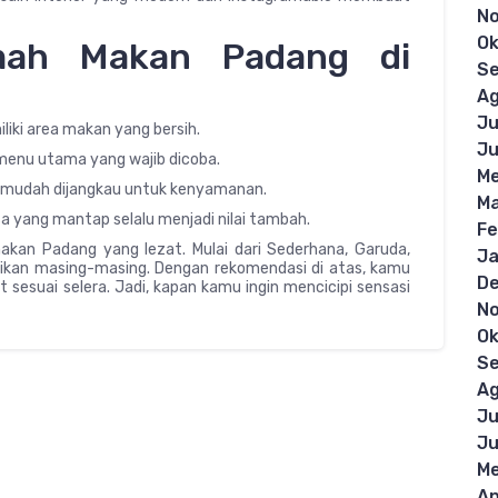
N
Ok
mah Makan Padang di
S
Ag
Ju
liki area makan yang bersih.
Ju
 menu utama yang wajib dicoba.
Me
g mudah dijangkau untuk kenyamanan.
Ma
a yang mantap selalu menjadi nilai tambah.
Fe
kan Padang yang lezat. Mulai dari Sederhana, Garuda,
Ja
kan masing-masing. Dengan rekomendasi di atas, kamu
D
esuai selera. Jadi, kapan kamu ingin mencicipi sensasi
N
Ok
S
Ag
Ju
Ju
Me
Ap