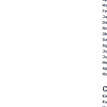
Ma
Fe
Ja
D
N
Ok
S
Ag
Ju
Ju
Me
Ap
Ma
C
K
Ku