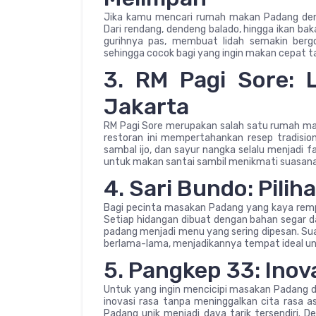
Jika kamu mencari rumah makan Padang deng
Dari rendang, dendeng balado, hingga ikan ba
gurihnya pas, membuat lidah semakin berg
sehingga cocok bagi yang ingin makan cepat t
3. RM Pagi Sore: 
Jakarta
RM Pagi Sore merupakan salah satu rumah maka
restoran ini mempertahankan resep tradision
sambal ijo, dan sayur nangka selalu menjadi 
untuk makan santai sambil menikmati suasana
4. Sari Bundo: Pilih
Bagi pecinta masakan Padang yang kaya rempah
Setiap hidangan dibuat dengan bahan segar da
padang menjadi menu yang sering dipesan. S
berlama-lama, menjadikannya tempat ideal un
5. Pangkep 33: Ino
Untuk yang ingin mencicipi masakan Padang
inovasi rasa tanpa meninggalkan cita rasa as
Padang unik menjadi daya tarik tersendiri. 