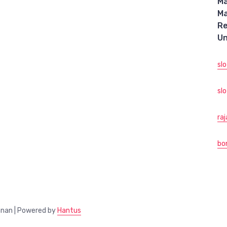
M
M
R
Un
sl
slo
ra
bo
anan | Powered by
Hantus