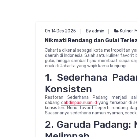
On 14 Des 2025
By admin
Kuliner
,
Nikmati Rendang dan Gulai Terl
Jakarta dikenal sebagai kota metropolitan 
daerah di Indonesia. Salah satu kuliner favor
gulai, hingga sambal hijau membuat siapa s
enak di Jakarta yang wajib kamu kunjungi.
1. Sederhana Pada
Konsisten
Restoran Sederhana Padang menjadi sal
cabang
cabdinpasuruan.id
yang tersebar di s
konsisten. Menu favorit seperti rendang dag
Suasananya sederhana namun nyaman, cocok
2. Garuda Padang:
Melimpah