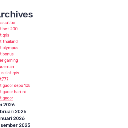
rchives
jascatter
ot bet 200
t qris
t thailand
ot olympus
ot bonus
ker gaming
aceman
us slot qris
ot777
ot gacor depo 10k
t gacor hari ini
ot gacor
i 2026
bruari 2026
nuari 2026
esember 2025