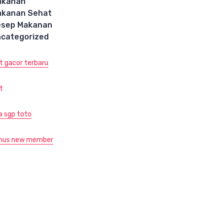
akanan
akanan Sehat
esep Makanan
categorized
ot gacor terbaru
t
ja sgp toto
nus new member