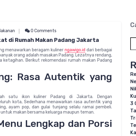
C
Makanan
0 Comments
ezat di Rumah Makan Padang Jakarta
yang menawarkan beragam kuliner
ngawigo.id
dari berbagai
it banyak orang adalah masakan Padang. Lezatnya rendang,
aja ketagihan. Berikut rekomendasi rumah makan Padang
R
ng: Rasa Autentik yang
Re
Ne
Ni
Ku
ah satu ikon kuliner Padang di Jakarta. Dengan
eluruh kota, Sederhana menawarkan rasa autentik yang
3 
ing, ayam pop, dan gulai tunjang selalu ramai pembeli.
Ta
 untuk makan bersama keluarga maupun teman.
Tr
 Menu Lengkap dan Porsi
Te
Ka