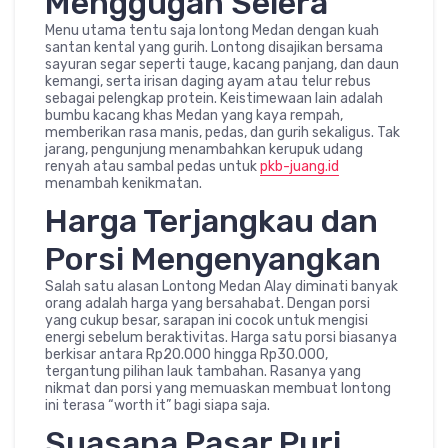
Menggugah Selera
Menu utama tentu saja lontong Medan dengan kuah
santan kental yang gurih. Lontong disajikan bersama
sayuran segar seperti tauge, kacang panjang, dan daun
kemangi, serta irisan daging ayam atau telur rebus
sebagai pelengkap protein. Keistimewaan lain adalah
bumbu kacang khas Medan yang kaya rempah,
memberikan rasa manis, pedas, dan gurih sekaligus. Tak
jarang, pengunjung menambahkan kerupuk udang
renyah atau sambal pedas untuk
pkb-juang.id
menambah kenikmatan.
Harga Terjangkau dan
Porsi Mengenyangkan
Salah satu alasan Lontong Medan Alay diminati banyak
orang adalah harga yang bersahabat. Dengan porsi
yang cukup besar, sarapan ini cocok untuk mengisi
energi sebelum beraktivitas. Harga satu porsi biasanya
berkisar antara Rp20.000 hingga Rp30.000,
tergantung pilihan lauk tambahan. Rasanya yang
nikmat dan porsi yang memuaskan membuat lontong
ini terasa “worth it” bagi siapa saja.
Suasana Pasar Puri