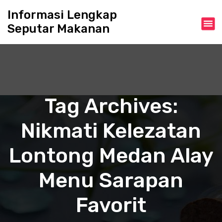
S
Informasi Lengkap
k
Seputar Makanan
i
p
t
o
c
o
n
Tag Archives:
t
e
Nikmati Kelezatan
n
t
Lontong Medan Alay
Menu Sarapan
Favorit