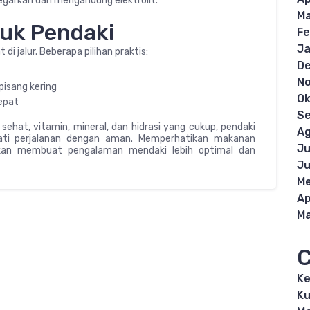
egarkan dan mengandung elektrolit.
Ma
tuk Pendaki
Fe
Ja
i jalur. Beberapa pilihan praktis:
D
N
 pisang kering
Ok
epat
S
sehat, vitamin, mineral, dan hidrasi yang cukup, pendaki
Ag
ati perjalanan dengan aman. Memperhatikan makanan
Ju
akan membuat pengalaman mendaki lebih optimal dan
Ju
Me
Ap
Ma
C
K
Ku