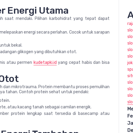
r Energi Utama
A
h saat mendaki. Pilihan karbohidrat yang tepat dapat
ra
sl
melepaskan energi secara perlahan. Cocok untuk sarapan
slo
slo
untuk bekal.
sl
dangan glikogen yang dibutuhkan otot.
sl
manis atau permen
kudetapki.id
yang cepat habis dan bisa
jo
sp
Otot
sit
sl
ah dan mikrotrauma. Protein membantu proses pemulihan
sl
a tahan. Contoh protein sehat untuk pendaki:
slo
tein.
sl
e, atau kacang tanah sebagai camilan energik.
Me
ber protein lengkap saat tersedia di basecamp atau
Fe
Ja
D