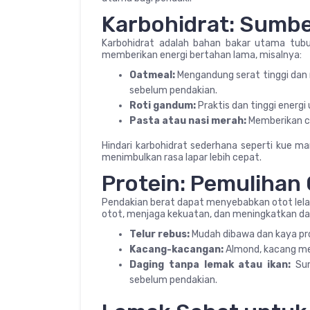
Karbohidrat: Sumbe
Karbohidrat adalah bahan bakar utama tubu
memberikan energi bertahan lama, misalnya:
Oatmeal:
Mengandung serat tinggi dan 
sebelum pendakian.
Roti gandum:
Praktis dan tinggi energi 
Pasta atau nasi merah:
Memberikan ca
Hindari karbohidrat sederhana seperti kue 
menimbulkan rasa lapar lebih cepat.
Protein: Pemulihan 
Pendakian berat dapat menyebabkan otot lel
otot, menjaga kekuatan, dan meningkatkan day
Telur rebus:
Mudah dibawa dan kaya pro
Kacang-kacangan:
Almond, kacang met
Daging tanpa lemak atau ikan:
Sum
sebelum pendakian.