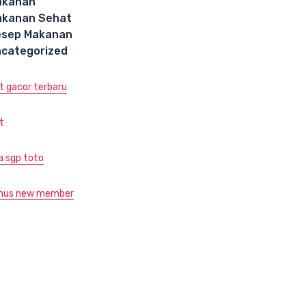
akanan
akanan Sehat
esep Makanan
categorized
ot gacor terbaru
t
ja sgp toto
nus new member