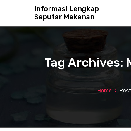
S
Informasi Lengkap
k
Seputar Makanan
i
p
t
o
c
o
n
Tag Archives:
t
e
n
t
Home
Post