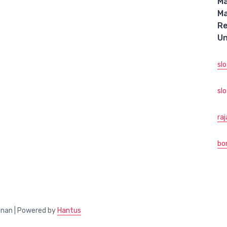
M
M
R
Un
sl
slo
ra
bo
anan | Powered by
Hantus