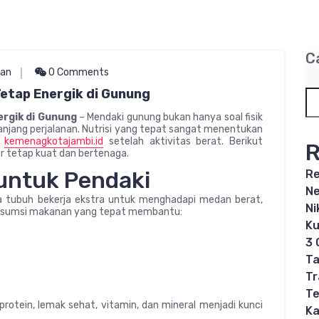
C
tan
0 Comments
etap Energik di Gunung
rgik di Gunung
– Mendaki gunung bukan hanya soal fisik
panjang perjalanan. Nutrisi yang tepat sangat menentukan
h
kemenagkotajambi.id
setelah aktivitas berat. Berikut
R
r tetap kuat dan bertenaga.
 untuk Pendaki
Re
Ne
a tubuh bekerja ekstra untuk menghadapi medan berat,
Ni
onsumsi makanan yang tepat membantu:
Ku
3 
Ta
Tr
Te
rotein, lemak sehat, vitamin, dan mineral menjadi kunci
Ka