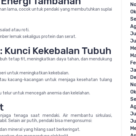
 Energi Tambahan
N
han lama, cocok untuk pendaki yang membutuhkan suplai
Ok
S
Ag
alad atau roti.
Ju
ber lemak sekaligus protein dan serat.
Ju
l: Kunci Kekebalan Tubuh
Me
Ma
ubuh tetap fit, meningkatkan daya tahan, dan mendukung
Fe
Ja
oberi untuk meningkatkan kekebalan.
D
atau kacang-kacangan untuk menjaga kesehatan tulang
N
Ok
tau telur untuk mencegah anemia dan kelelahan.
S
t
Ag
Ju
jaga tenaga saat mendaki. Air membantu sirkulasi,
il. Selain air putih, pendaki bisa mengonsumsi:
Ju
Me
an mineral yang hilang saat berkeringat.
Ap