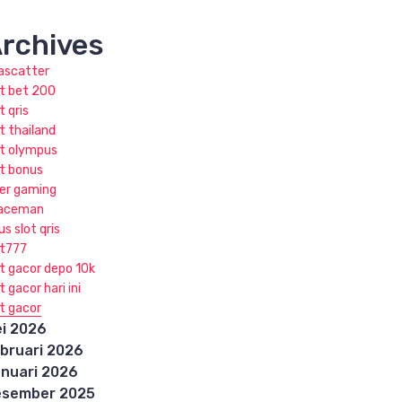
rchives
jascatter
ot bet 200
t qris
t thailand
ot olympus
ot bonus
ker gaming
aceman
us slot qris
ot777
ot gacor depo 10k
t gacor hari ini
ot gacor
i 2026
bruari 2026
nuari 2026
esember 2025