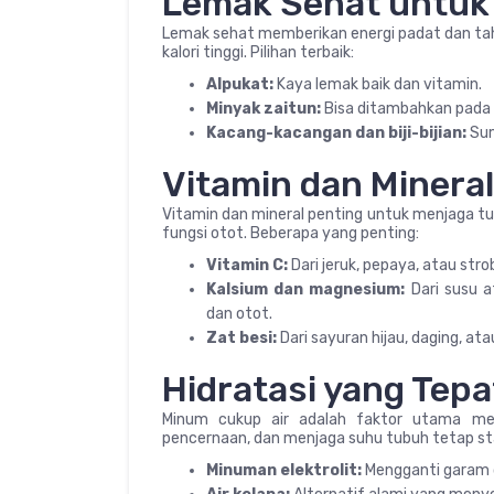
Lemak Sehat untuk
Lemak sehat memberikan energi padat dan ta
kalori tinggi. Pilihan terbaik:
Alpukat:
Kaya lemak baik dan vitamin.
Minyak zaitun:
Bisa ditambahkan pada s
Kacang-kacangan dan biji-bijian:
Sum
Vitamin dan Minera
Vitamin dan mineral penting untuk menjaga t
fungsi otot. Beberapa yang penting:
Vitamin C:
Dari jeruk, pepaya, atau str
Kalsium dan magnesium:
Dari susu 
dan otot.
Zat besi:
Dari sayuran hijau, daging, a
Hidratasi yang Tepa
Minum cukup air adalah faktor utama men
pencernaan, dan menjaga suhu tubuh tetap stab
Minuman elektrolit:
Mengganti garam d