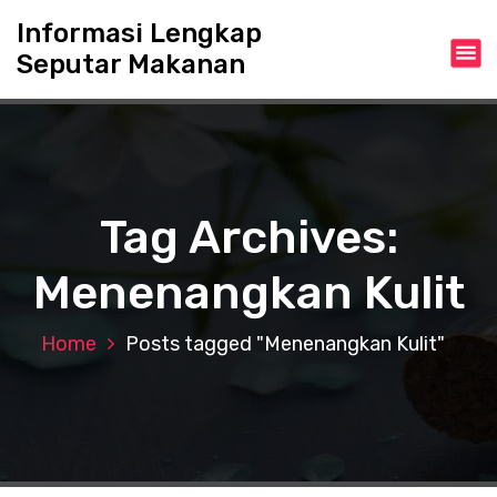
S
Informasi Lengkap
k
Seputar Makanan
i
p
t
o
c
o
n
Tag Archives:
t
e
Menenangkan Kulit
n
t
Home
Posts tagged "Menenangkan Kulit"