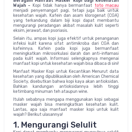
Beragam Manfaat Masker Kopi bagi Kesehatan
Wajah –
Kopi tidak hanya bermanfaat
toto macau
menjadi penyemangat pagi, tetapi juga baik untuk
kesehatan wajah. Kafein dan asam klorogenat (CGA)
yang terkandung dalam biji kopi dapat membantu
mengurangi peradangan akibat masalah kulit seperti
eksim, jerawat, dan psoriasis.
Selain itu, ampas kopi juga efektif untuk penanganan
infeksi kulit karena sifat antimikroba dari CGA dan
kafeinnya. Kafein pada kopi juga bermanfaat
meningkatkan mikrosirkulasi darah dan anti-inflamasi
pada kulit wajah. Informasi selengkapnya mengenai
manfaat kopi untuk kesehatan wajah bisa dibaca di sini!
Manfaat Masker Kopi untuk Kecantikan Menurut data
kesehatan yang dipublikasikan oleh American Chemical
Society, disebutkan bahwa kopi kaya akan antioksidan.
Bahkan kandungan antioksidannya lebih tinggi
ketimbang minuman teh ataupun wine.
Itulah sebabnya mengapa menggunakan kopi sebagai
masker wajah bisa meningkatkan kesehatan kulit.
Lantas, apa saja manfaat masker kopi untuk kulit
wajah? Berikut ulasannya!
1. Mengurangi Selulit