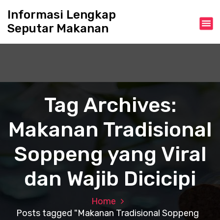
S
Informasi Lengkap
k
Seputar Makanan
i
p
t
o
c
o
n
Tag Archives:
t
e
Makanan Tradisional
n
t
Soppeng yang Viral
dan Wajib Dicicipi
Home
Posts tagged "Makanan Tradisional Soppeng