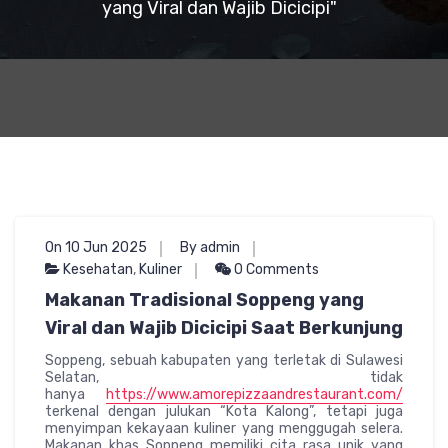
yang Viral dan Wajib Dicicipi"
On 10 Jun 2025
By admin
Kesehatan
,
Kuliner
0 Comments
Makanan Tradisional Soppeng yang
Viral dan Wajib Dicicipi Saat Berkunjung
Soppeng, sebuah kabupaten yang terletak di Sulawesi
Selatan, tidak
hanya
https://www.amorepizzaandrestaurant.com/
terkenal dengan julukan “Kota Kalong”, tetapi juga
menyimpan kekayaan kuliner yang menggugah selera.
Makanan khas Soppeng memiliki cita rasa unik yang