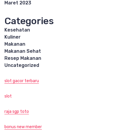
Maret 2023
Categories
Kesehatan
Kuliner
Makanan
Makanan Sehat
Resep Makanan
Uncategorized
slot gacor terbaru
slot
raja sgp toto
bonus new member