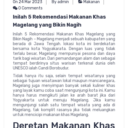
On 24 Mar 2023
By admin
Makanan
0 Comments
Inilah 5 Rekomendasi Makanan Khas
Magelang yang Bikin Nagih
Inilah 5 Rekomendasi Makanan Khas Magelang yang
Bikin Nagih – Magelang menjadi sebuah kabupaten yang
berada di Jawa Tengah. lokasi kota ini berdekatan
bersama kota Yogyakarata. Dengan luas yang tidak
terlalu besar, Magelang mempunyai pesona dan daya
tarik bagi wisatan. Dari pemandangan alam dan sebagai
tempat berdirinya situs warisan terkenal dunia oleh
UNESCO ialah Candi Borobudur.
Tidak hanya itu saja, selain tempat wisatanya yang
sebagai tujuan wisatawan lokal maupun mancanegara,
Magelang juga menyimpan banyak sekali kuliner khas
yang layak kamu coba saat mengunjungi kota ini. Kamu
hanya harus mengikuti jalan ke arah barat jika dari
Yogyakarta untuk menuju Magelang. Jika kamu
mengunjungi salah satu tempat wisata yang ada di
Magelang, tak komplit rasanya jika tidak meluangkan
untuk mencicipi makanan khas Magelang.
Deretan Makanan Khas