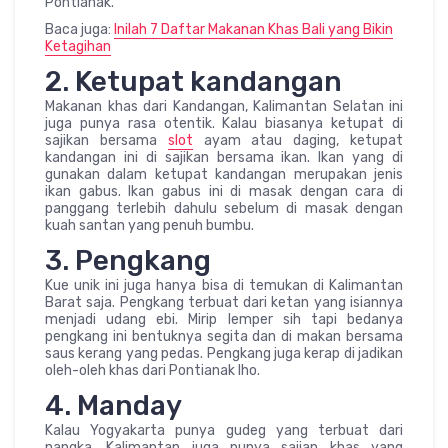
Pontianak.
Baca juga:
Inilah 7 Daftar Makanan Khas Bali yang Bikin
Ketagihan
2. Ketupat kandangan
Makanan khas dari Kandangan, Kalimantan Selatan ini
juga punya rasa otentik. Kalau biasanya ketupat di
sajikan bersama
slot
ayam atau daging, ketupat
kandangan ini di sajikan bersama ikan. Ikan yang di
gunakan dalam ketupat kandangan merupakan jenis
ikan gabus. Ikan gabus ini di masak dengan cara di
panggang terlebih dahulu sebelum di masak dengan
kuah santan yang penuh bumbu.
3. Pengkang
Kue unik ini juga hanya bisa di temukan di Kalimantan
Barat saja. Pengkang terbuat dari ketan yang isiannya
menjadi udang ebi. Mirip lemper sih tapi bedanya
pengkang ini bentuknya segita dan di makan bersama
saus kerang yang pedas. Pengkang juga kerap di jadikan
oleh-oleh khas dari Pontianak lho.
4. Manday
Kalau Yogyakarta punya gudeg yang terbuat dari
nangka, Kalimantan juga punya sajian khas yang