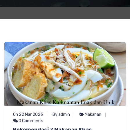
On 22 Mar 2023
By admin
Makanan
0 Comments
Rekomendasi 7 Makanan Khas