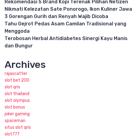
Rekomendasi 5 Brand Kopi Terenak Pilihan Netizen
Nikmati Kelezatan Sate Ponorogo, Ikon Kuliner Jawa
3 Gorengan Gurih dan Renyah Wajib Dicoba
Tahu Gejrot Pedas Asam Camilan Tradisional yang
Menggoda
Terobosan Herbal Antidiabetes Sinergi Kayu Manis
dan Bungur
Archives
rajascatter
slot bet 200
slot qris
slot thailand
slot olympus
slot bonus
joker gaming
spaceman
situs slot qris
slot777