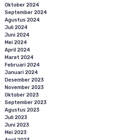
Oktober 2024
September 2024
Agustus 2024
Juli 2024
Juni 2024
Mei 2024
April 2024
Maret 2024
Februari 2024
Januari 2024
Desember 2023
November 2023
Oktober 2023
September 2023
Agustus 2023
Juli 2023
Juni 2023
Mei 2023
April 2023