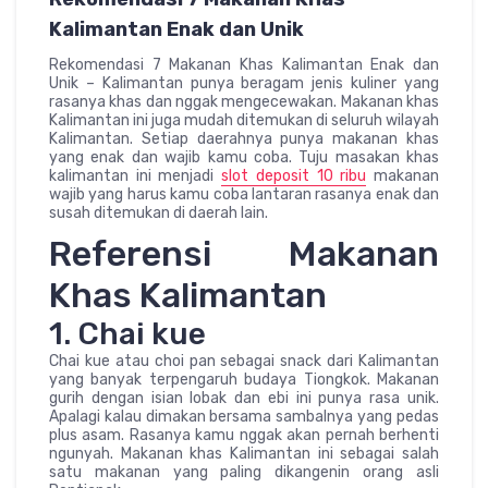
Kalimantan Enak dan Unik
Rekomendasi 7 Makanan Khas Kalimantan Enak dan
Unik – Kalimantan punya beragam jenis kuliner yang
rasanya khas dan nggak mengecewakan. Makanan khas
Kalimantan ini juga mudah ditemukan di seluruh wilayah
Kalimantan. Setiap daerahnya punya makanan khas
yang enak dan wajib kamu coba. Tuju masakan khas
kalimantan ini menjadi
slot deposit 10 ribu
makanan
wajib yang harus kamu coba lantaran rasanya enak dan
susah ditemukan di daerah lain.
Referensi Makanan
Khas Kalimantan
1. Chai kue
Chai kue atau choi pan sebagai snack dari Kalimantan
yang banyak terpengaruh budaya Tiongkok. Makanan
gurih dengan isian lobak dan ebi ini punya rasa unik.
Apalagi kalau dimakan bersama sambalnya yang pedas
plus asam. Rasanya kamu nggak akan pernah berhenti
ngunyah. Makanan khas Kalimantan ini sebagai salah
satu makanan yang paling dikangenin orang asli