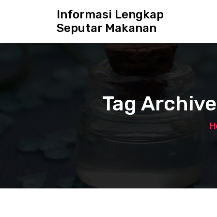
S
Informasi Lengkap
k
Seputar Makanan
i
p
t
o
c
o
n
Tag Archive
t
e
n
H
t