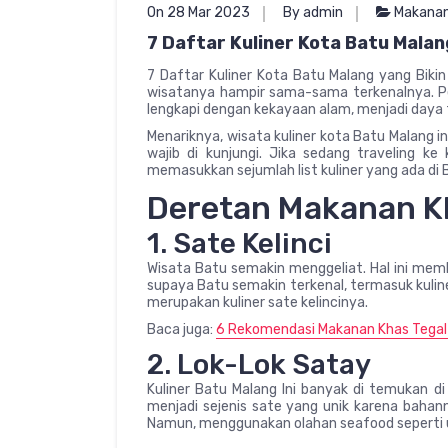
On 28 Mar 2023
By admin
Makana
7 Daftar Kuliner Kota Batu Malan
7 Daftar Kuliner Kota Batu Malang yang Bikin
wisatanya hampir sama-sama terkenalnya. P
lengkapi dengan kekayaan alam, menjadi daya t
Menariknya, wisata kuliner kota Batu Malang 
wajib di kunjungi. Jika sedang traveling ke
memasukkan sejumlah list kuliner yang ada di 
Deretan Makanan Kh
1. Sate Kelinci
Wisata Batu semakin menggeliat. Hal ini memb
supaya Batu semakin terkenal, termasuk kuline
merupakan kuliner sate kelincinya.
Baca juga:
6 Rekomendasi Makanan Khas Tegal P
2. Lok-Lok Satay
Kuliner Batu Malang Ini banyak di temukan d
menjadi sejenis sate yang unik karena bahan
Namun, menggunakan olahan seafood seperti uda