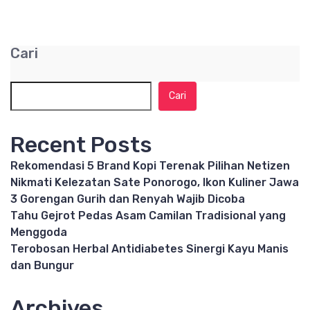
Cari
Cari
Recent Posts
Rekomendasi 5 Brand Kopi Terenak Pilihan Netizen
Nikmati Kelezatan Sate Ponorogo, Ikon Kuliner Jawa
3 Gorengan Gurih dan Renyah Wajib Dicoba
Tahu Gejrot Pedas Asam Camilan Tradisional yang
Menggoda
Terobosan Herbal Antidiabetes Sinergi Kayu Manis
dan Bungur
Archives