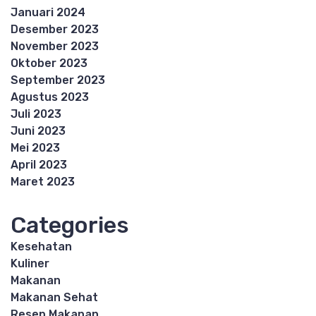
Januari 2024
Desember 2023
November 2023
Oktober 2023
September 2023
Agustus 2023
Juli 2023
Juni 2023
Mei 2023
April 2023
Maret 2023
Categories
Kesehatan
Kuliner
Makanan
Makanan Sehat
Resep Makanan