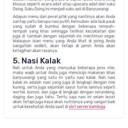
khusus seperti acara adat atau upacara adat dari suku
Osing. Suku Osing ini menjadi suku asli di Banyuwangi.
Adapun menu dari pecel pitik yang nantinya akan Anda
santap yaitu berupa nasi putih, kemudian ada lauk pauk
yang sudah di bumbui dengan beberapa rempah-
rempah yang khas sehingga terlihat kecoklatan dan
juga di tambah dengan sejumlah iris mentimun segar.
Walaupun isian menu yang Anda lihat di piring Anda
sangatlah sedikit, akan tetapi di jamin Anda akan
ketagihan akan rasanya.
5. Nasi Kalak
Nah untuk Anda yang menyukai beberapa jenis mie,
maka wajib untuk Anda juga mencicipi makanan khas
banyuwangi yang satu ini yaitu nasi kalak. Nah nasi
kalak ini adalah nasi yang juga di lengkapi dengan mie
kuning, serta juga sejumlah sayur tumis lainnya sepeti
wortel, buncis, dan juga di lengkapi dengan serundeng,
daging dan juga tahu. Tentu saja nasi ini selain lezat
akan tetapi juga kaya akan nutrisinya yang sangat baik
untuk kesehatan Anda saat di
slot server kamboja
.