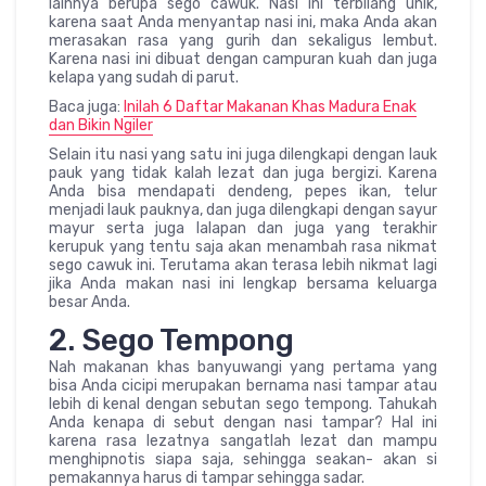
lainnya berupa sego cawuk. Nasi ini terbilang unik,
karena saat Anda menyantap nasi ini, maka Anda akan
merasakan rasa yang gurih dan sekaligus lembut.
Karena nasi ini dibuat dengan campuran kuah dan juga
kelapa yang sudah di parut.
Baca juga:
Inilah 6 Daftar Makanan Khas Madura Enak
dan Bikin Ngiler
Selain itu nasi yang satu ini juga dilengkapi dengan lauk
pauk yang tidak kalah lezat dan juga bergizi. Karena
Anda bisa mendapati dendeng, pepes ikan, telur
menjadi lauk pauknya, dan juga dilengkapi dengan sayur
mayur serta juga lalapan dan juga yang terakhir
kerupuk yang tentu saja akan menambah rasa nikmat
sego cawuk ini. Terutama akan terasa lebih nikmat lagi
jika Anda makan nasi ini lengkap bersama keluarga
besar Anda.
2. Sego Tempong
Nah makanan khas banyuwangi yang pertama yang
bisa Anda cicipi merupakan bernama nasi tampar atau
lebih di kenal dengan sebutan sego tempong. Tahukah
Anda kenapa di sebut dengan nasi tampar? Hal ini
karena rasa lezatnya sangatlah lezat dan mampu
menghipnotis siapa saja, sehingga seakan- akan si
pemakannya harus di tampar sehingga sadar.