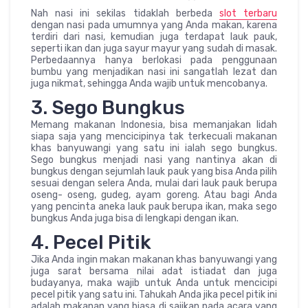
Nah nasi ini sekilas tidaklah berbeda
slot terbaru
dengan nasi pada umumnya yang Anda makan, karena
terdiri dari nasi, kemudian juga terdapat lauk pauk,
seperti ikan dan juga sayur mayur yang sudah di masak.
Perbedaannya hanya berlokasi pada penggunaan
bumbu yang menjadikan nasi ini sangatlah lezat dan
juga nikmat, sehingga Anda wajib untuk mencobanya.
3. Sego Bungkus
Memang makanan Indonesia, bisa memanjakan lidah
siapa saja yang mencicipinya tak terkecuali makanan
khas banyuwangi yang satu ini ialah sego bungkus.
Sego bungkus menjadi nasi yang nantinya akan di
bungkus dengan sejumlah lauk pauk yang bisa Anda pilih
sesuai dengan selera Anda, mulai dari lauk pauk berupa
oseng- oseng, gudeg, ayam goreng. Atau bagi Anda
yang pencinta aneka lauk pauk berupa ikan, maka sego
bungkus Anda juga bisa di lengkapi dengan ikan.
4. Pecel Pitik
Jika Anda ingin makan makanan khas banyuwangi yang
juga sarat bersama nilai adat istiadat dan juga
budayanya, maka wajib untuk Anda untuk mencicipi
pecel pitik yang satu ini. Tahukah Anda jika pecel pitik ini
adalah makanan yang biasa di sajikan pada acara yang