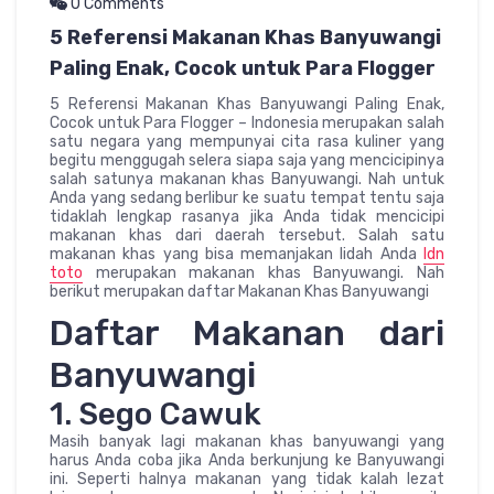
0 Comments
5 Referensi Makanan Khas Banyuwangi
Paling Enak, Cocok untuk Para Flogger
5 Referensi Makanan Khas Banyuwangi Paling Enak,
Cocok untuk Para Flogger – Indonesia merupakan salah
satu negara yang mempunyai cita rasa kuliner yang
begitu menggugah selera siapa saja yang mencicipinya
salah satunya makanan khas Banyuwangi. Nah untuk
Anda yang sedang berlibur ke suatu tempat tentu saja
tidaklah lengkap rasanya jika Anda tidak mencicipi
makanan khas dari daerah tersebut. Salah satu
makanan khas yang bisa memanjakan lidah Anda
Idn
toto
merupakan makanan khas Banyuwangi. Nah
berikut merupakan daftar Makanan Khas Banyuwangi
Daftar Makanan dari
Banyuwangi
1. Sego Cawuk
Masih banyak lagi makanan khas banyuwangi yang
harus Anda coba jika Anda berkunjung ke Banyuwangi
ini. Seperti halnya makanan yang tidak kalah lezat