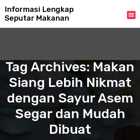
S
Informasi Lengkap
k
Seputar Makanan
i
p
t
o
c
o
n
Tag Archives: Makan
t
e
Siang Lebih Nikmat
n
t
dengan Sayur Asem
Segar dan Mudah
Dibuat