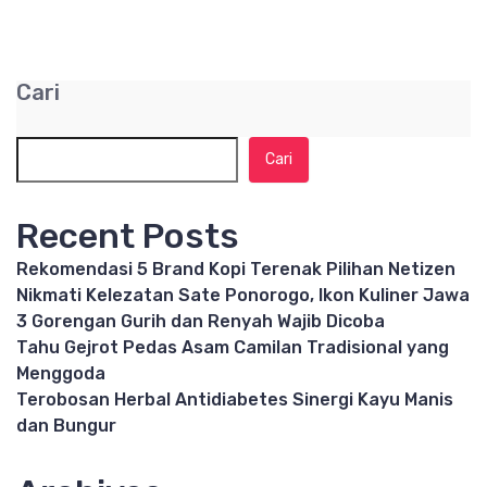
Cari
Cari
Recent Posts
Rekomendasi 5 Brand Kopi Terenak Pilihan Netizen
Nikmati Kelezatan Sate Ponorogo, Ikon Kuliner Jawa
3 Gorengan Gurih dan Renyah Wajib Dicoba
Tahu Gejrot Pedas Asam Camilan Tradisional yang
Menggoda
Terobosan Herbal Antidiabetes Sinergi Kayu Manis
dan Bungur