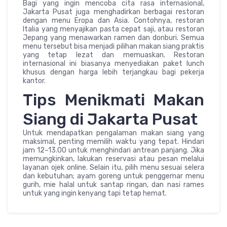
Bagi yang ingin mencoba cita rasa internasional,
Jakarta Pusat juga menghadirkan berbagai restoran
dengan menu Eropa dan Asia. Contohnya, restoran
Italia yang menyajikan pasta cepat saji, atau restoran
Jepang yang menawarkan ramen dan donburi. Semua
menu tersebut bisa menjadi pilihan makan siang praktis
yang tetap lezat dan memuaskan. Restoran
internasional ini biasanya menyediakan paket lunch
khusus dengan harga lebih terjangkau bagi pekerja
kantor.
Tips Menikmati Makan
Siang di Jakarta Pusat
Untuk mendapatkan pengalaman makan siang yang
maksimal, penting memilih waktu yang tepat. Hindari
jam 12–13.00 untuk menghindari antrean panjang. Jika
memungkinkan, lakukan reservasi atau pesan melalui
layanan ojek online. Selain itu, pilih menu sesuai selera
dan kebutuhan; ayam goreng untuk penggemar menu
gurih, mie halal untuk santap ringan, dan nasi rames
untuk yang ingin kenyang tapi tetap hemat.