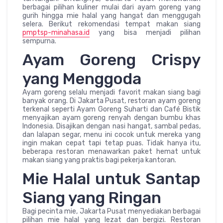
berbagai pilihan kuliner mulai dari ayam goreng yang
gurih hingga mie halal yang hangat dan menggugah
selera. Berikut rekomendasi tempat makan siang
pmptsp-minahasa.id
yang bisa menjadi pilihan
sempurna.
Ayam Goreng Crispy
yang Menggoda
Ayam goreng selalu menjadi favorit makan siang bagi
banyak orang. Di Jakarta Pusat, restoran ayam goreng
terkenal seperti Ayam Goreng Suharti dan Café Bistik
menyajikan ayam goreng renyah dengan bumbu khas
Indonesia. Disajikan dengan nasi hangat, sambal pedas,
dan lalapan segar, menu ini cocok untuk mereka yang
ingin makan cepat tapi tetap puas. Tidak hanya itu,
beberapa restoran menawarkan paket hemat untuk
makan siang yang praktis bagi pekerja kantoran.
Mie Halal untuk Santap
Siang yang Ringan
Bagi pecinta mie, Jakarta Pusat menyediakan berbagai
pilihan mie halal yang lezat dan bergizi. Restoran