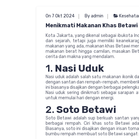
On 7 Okt 2024
By admin
Kesehata
Menikmati Makanan Khas Betawi U
Kota Jakarta, yang dikenal sebagai ibukota I
dan sejarah, tetapi juga memiliki keanekar
makanan yang ada, makanan khas Betawi menja
makanan berat hingga camilan, masakan Beta
cerita dan makna yang mendalam.
1.
Nasi Uduk
Nasi uduk adalah salah satu makanan ikonik d
dengan santan dan rempah-rempah, memberika
ini biasanya disajikan dengan berbagai peleng
Nasi uduk sering dinikmati sebagai sarapan 
untuk memulai hari dengan energi.
2.
Soto Betawi
Soto Betawi adalah sup berkuah santan yang
berbagai rempah. Ciri khas soto Betawi a
Biasanya, soto ini disajikan dengan irisan to
bumbu rempah membuat soto Betawi sangat po