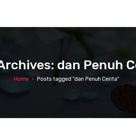
Archives: dan Penuh C
Home
Posts tagged "dan Penuh Cerita"