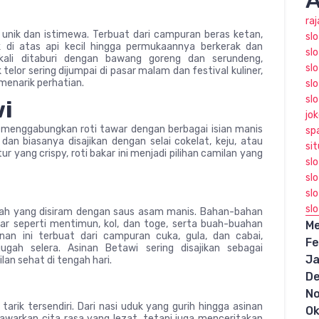
A
ra
 unik dan istimewa. Terbuat dari campuran beras ketan,
sl
ak di atas api kecil hingga permukaannya berkerak dan
slo
 kali ditaburi dengan bawang goreng dan serundeng,
slo
elor sering dijumpai di pasar malam dan festival kuliner,
 menarik perhatian.
sl
sl
wi
jo
g menggabungkan roti tawar dengan berbagai isian manis
sp
 dan biasanya disajikan dengan selai cokelat, keju, atau
sit
r yang crispy, roti bakar ini menjadi pilihan camilan yang
sl
sl
slo
sl
uah yang disiram dengan saus asam manis. Bahan-bahan
ar seperti mentimun, kol, dan toge, serta buah-buahan
Me
an ini terbuat dari campuran cuka, gula, dan cabai,
Fe
ah selera. Asinan Betawi sering disajikan sebagai
Ja
n sehat di tengah hari.
D
N
ik tersendiri. Dari nasi uduk yang gurih hingga asinan
Ok
awarkan cita rasa yang lezat, tetapi juga menceritakan