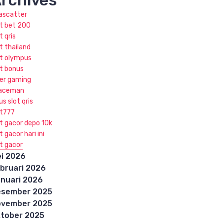
rchives
jascatter
ot bet 200
t qris
t thailand
ot olympus
ot bonus
ker gaming
aceman
us slot qris
ot777
ot gacor depo 10k
t gacor hari ini
ot gacor
i 2026
bruari 2026
nuari 2026
esember 2025
ovember 2025
tober 2025