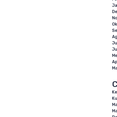
Ja
D
N
Ok
S
Ag
Ju
Ju
Me
Ap
Ma
C
K
Ku
M
M