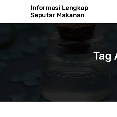
S
Informasi Lengkap
k
Seputar Makanan
i
p
t
o
c
o
n
Tag 
t
e
n
t