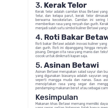
3.
Kerak Telor
Kerak telor adalah camilan khas Betawi yang
telur, dan kelapa parut, kerak telor dimas
berwarna kecokelatan. Camilan ini sering
memberikan rasa yang renyah dan gurih. Kerak t
menjadi salah satu simbol kuliner Betawi yang
4.
Roti Bakar Beta
Roti bakar Betawi adalah inovasi kuliner yan
dan gurih. Roti ini dipanggang hingga renyah
pisang. Dengan cita rasa yang manis dan tekstu
cocok untuk dinikmati kapan saja.
5.
Asinan Betawi
Asinan Betawi merupakan salad sayur dan b
yang digunakan biasanya adalah sayuran seg
seperti mangga muda dan nanas. Saus asin
menciptakan rasa yang segar dan menggug
pendamping makanan berat atau sebagai camila
Kesimpulan
Makanan khas Betawi memang memiliki daya tar
yang segar, setiap hidangan tidak hanya men