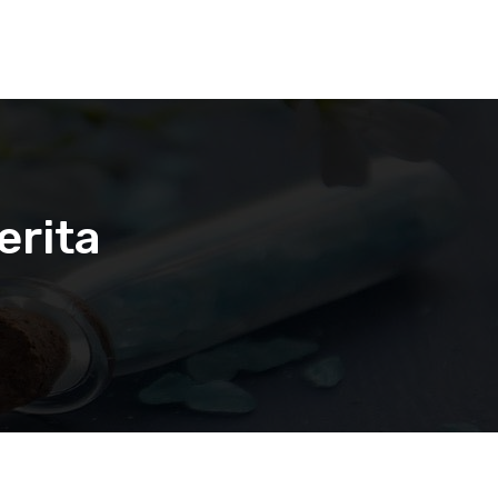
erita