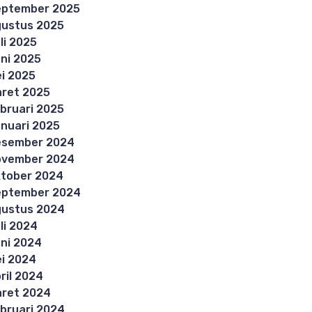
eptember 2025
ustus 2025
li 2025
ni 2025
i 2025
ret 2025
bruari 2025
nuari 2025
esember 2024
ovember 2024
tober 2024
eptember 2024
ustus 2024
li 2024
ni 2024
i 2024
ril 2024
ret 2024
bruari 2024