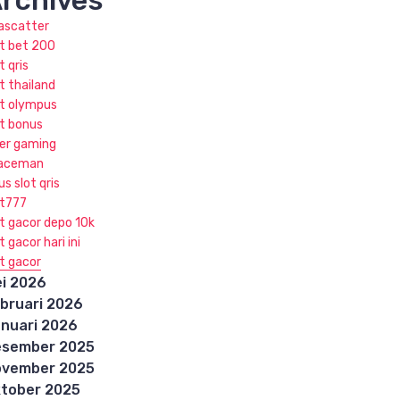
rchives
jascatter
ot bet 200
t qris
t thailand
ot olympus
ot bonus
ker gaming
aceman
us slot qris
ot777
ot gacor depo 10k
t gacor hari ini
ot gacor
i 2026
bruari 2026
nuari 2026
esember 2025
ovember 2025
tober 2025