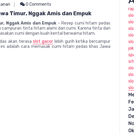
A
kanan
0 Comments
ra
awa Timur, Nggak Amis dan Empuk
sl
slo
ur, Nggak Amis dan Empuk
– Resep cumi hitam pedas
ampuran tinta hitam alami dari cumi. Karena tinta dari
slo
asakan cumi dengan kuah kental berwarna hitam.
sl
edas akan terasa
slot gacor
lebih gurih ketika bercampur
sl
 ini adalah cara memasak cumi hitam pedas khas Jawa
jo
sp
sit
sl
sl
slo
sl
Me
Fe
Ja
D
N
Ok