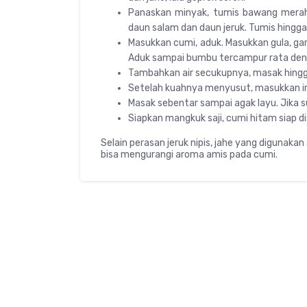
Panaskan minyak, tumis bawang mera
daun salam dan daun jeruk. Tumis hing
Masukkan cumi, aduk. Masukkan gula, gar
Aduk sampai bumbu tercampur rata den
Tambahkan air secukupnya, masak hingg
Setelah kuahnya menyusut, masukkan iri
Masak sebentar sampai agak layu. Jika 
Siapkan mangkuk saji, cumi hitam siap di
Selain perasan jeruk nipis, jahe yang digunakan
bisa mengurangi aroma amis pada cumi.