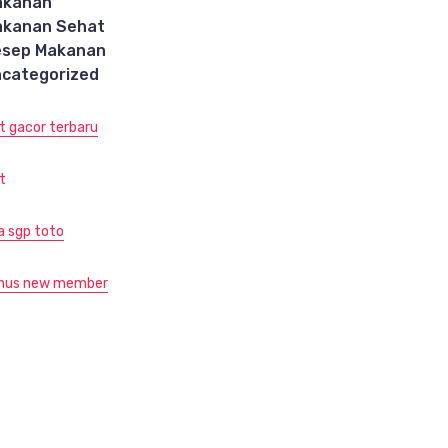
akanan
akanan Sehat
esep Makanan
categorized
ot gacor terbaru
t
ja sgp toto
nus new member