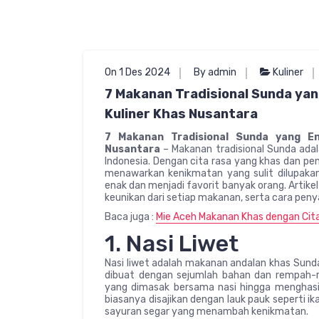
On 1 Des 2024
By admin
Kuliner
7 Makanan Tradisional Sunda yan
Kuliner Khas Nusantara
7 Makanan Tradisional Sunda yang En
Nusantara
– Makanan tradisional Sunda adala
Indonesia. Dengan cita rasa yang khas dan 
menawarkan kenikmatan yang sulit dilupakan
enak dan menjadi favorit banyak orang. Artike
keunikan dari setiap makanan, serta cara peny
Baca juga :
Mie Aceh Makanan Khas dengan Cit
1. Nasi Liwet
Nasi liwet adalah makanan andalan khas Sunda 
dibuat dengan sejumlah bahan dan rempah-re
yang dimasak bersama nasi hingga menghasil
biasanya disajikan dengan lauk pauk seperti ik
sayuran segar yang menambah kenikmatan.