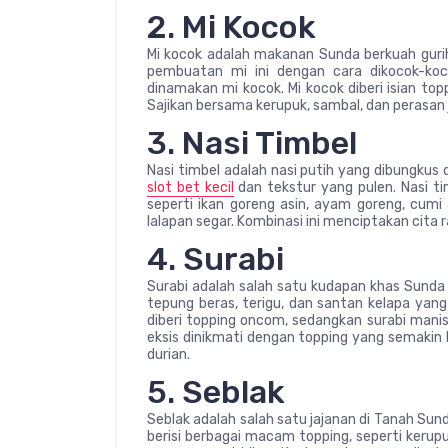
2. Mi Kocok
Mi kocok adalah makanan Sunda berkuah guri
pembuatan mi ini dengan cara dikocok-koc
dinamakan mi kocok. Mi kocok diberi isian topp
Sajikan bersama kerupuk, sambal, dan perasan
3. Nasi Timbel
Nasi timbel adalah nasi putih yang dibungku
slot bet kecil
dan tekstur yang pulen. Nasi ti
seperti ikan goreng asin, ayam goreng, cumi 
lalapan segar. Kombinasi ini menciptakan cita
4. Surabi
Surabi adalah salah satu kudapan khas Sunda 
tepung beras, terigu, dan santan kelapa yang
diberi topping oncom, sedangkan surabi manis 
eksis dinikmati dengan topping yang semakin 
durian.
5. Seblak
Seblak adalah salah satu jajanan di Tanah Sun
berisi berbagai macam topping, seperti kerupu