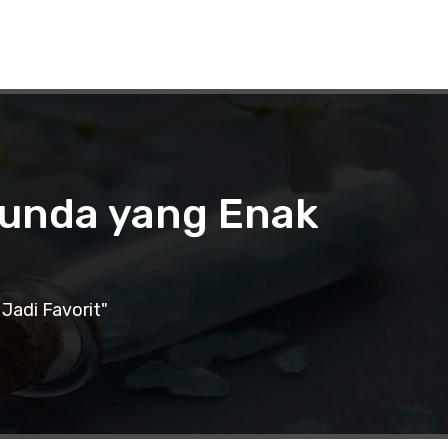
Sunda yang Enak
Jadi Favorit"