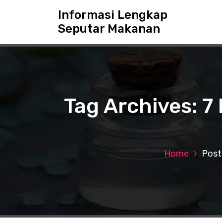
S
Informasi Lengkap
k
Seputar Makanan
i
p
t
o
c
o
n
Tag Archives: 
t
e
n
t
Home
Post