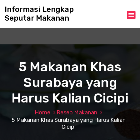
S
Informasi Lengkap
k
Seputar Makanan
i
p
t
o
c
o
n
5 Makanan Khas
t
e
Surabaya yang
n
t
Harus Kalian Cicipi
Home
Resep Makanan
5 Makanan Khas Surabaya yang Harus Kalian
Cicipi