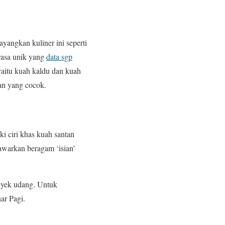
angkan kuliner ini seperti
 rasa unik yang
data sgp
aitu kuah kaldu dan kuah
han yang cocok.
i ciri khas kuah santan
awarkan beragam ‘isian’
eyek udang. Untuk
ar Pagi.