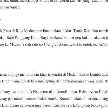
ertarik untuk mencicipi es krim dan campuran kue tart yang lezat ini, 
sawan Square.
o
k Karo di Kota Medan membuat makanan khas Tanah Karo ikut tersebar
dalah Babi Panggang Karo. Bagi penikmat kuliner non-halal, makanan ini
ung ke Medan. Salah satu spot yang direkomendasikan untuk mencicip
sia ini juga memiliki ciri khas tersendiri di Medan. Bakso Lembu tidak
g lembu yang diolah bersama tepung dan rempah-rempah yang lezat. 
obanya sendiri untuk bisa merasakan keunikannya. Bakso Amat Halal
 yang pas untuk mencoba bakso lembu. Rumah makan ini terkenal deng
lera. Selain itu, kamu juga harus mencoba sate kerang dan bakso gor