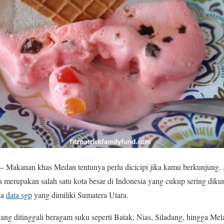
– Makanan khas Medan tentunya perlu dicicipi jika kamu berkunjung. 
a merupakan salah satu kota besar di Indonesia yang cukup sering dikun
ta
data sgp
yang dimiliki Sumatera Utara.
 yang ditinggali beragam suku seperti Batak, Nias, Siladang, hingga Me